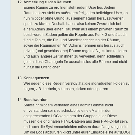
Anmerkung zu den Räumen
Eigene Räume zu eröffnen steht jedem User frei. Jedem
Raumbesitzer steht es außerdem frei, jeden beliebigen User, ob
nun mit oder ohne Grund, aus seinem Raum herauszuwerfen,
sprich zu kicken. Deshalb hat es also keinen Zweck sich bei
einem Admin über einen Rauswurf aus einem privaten Raum zu
beschweren. Zudem gelten die Regeln aus Punkt 3 und 5 auch
für die Topics, die Ein- und Austrittsnachrichten der Räume,
sowie die Raumnamen. Wir Admins nehmen uns heraus auch
private (und geschlossene) Räume regelmäßig zu kontrollieren
und auch längere Zeit in ihnen zu verweilen, denn schließlich
gelten diese Chatregeln für ausnahmslos alle Räume und nicht
nur für die Öffentlichen.
Konsequenzen
Wer gegen diese Regeln verstößt hat die individuellen Folgen zu
tragen, z.B. knebeln, schubsen, kicken oder sperren.
Beschwerden
Solltet ihr mit dem Verhalten eines Admins einmal nicht
einverstanden sein, so schickt bitte eine eMail mit den
entsprechenden LOGs an einen der Gruppenleiter. Diese
müssen die originalen HTML-Dateien aus dem HP-FC-Hat sein,
und auch die Systemnachrichten müssen darauf angezeigt sein!
Um die Logs abzurufen klickt unter eurer Eingabeleiste auf [LOG]