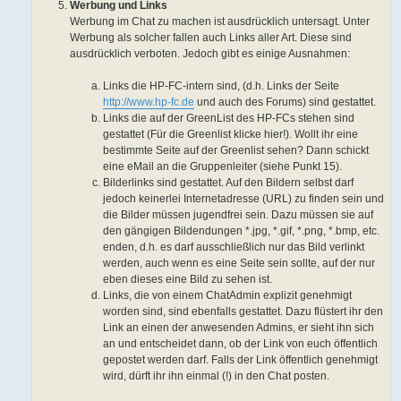
Werbung und Links
Werbung im Chat zu machen ist ausdrücklich untersagt. Unter
Werbung als solcher fallen auch Links aller Art. Diese sind
ausdrücklich verboten. Jedoch gibt es einige Ausnahmen:
Links die HP-FC-intern sind, (d.h. Links der Seite
http://www.hp-fc.de
und auch des Forums) sind gestattet.
Links die auf der GreenList des HP-FCs stehen sind
gestattet (Für die Greenlist klicke hier!). Wollt ihr eine
bestimmte Seite auf der Greenlist sehen? Dann schickt
eine eMail an die Gruppenleiter (siehe Punkt 15).
Bilderlinks sind gestattet. Auf den Bildern selbst darf
jedoch keinerlei Internetadresse (URL) zu finden sein und
die Bilder müssen jugendfrei sein. Dazu müssen sie auf
den gängigen Bildendungen *.jpg, *.gif, *.png, *.bmp, etc.
enden, d.h. es darf ausschließlich nur das Bild verlinkt
werden, auch wenn es eine Seite sein sollte, auf der nur
eben dieses eine Bild zu sehen ist.
Links, die von einem ChatAdmin explizit genehmigt
worden sind, sind ebenfalls gestattet. Dazu flüstert ihr den
Link an einen der anwesenden Admins, er sieht ihn sich
an und entscheidet dann, ob der Link von euch öffentlich
gepostet werden darf. Falls der Link öffentlich genehmigt
wird, dürft ihr ihn einmal (!) in den Chat posten.