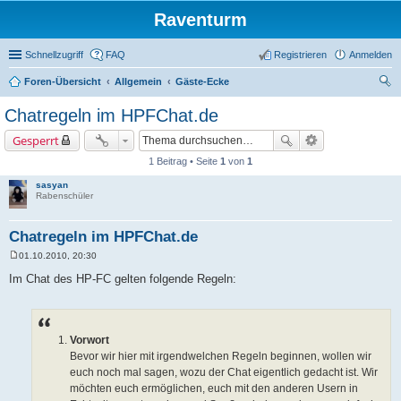
Raventurm
Schnellzugriff
FAQ
Registrieren
Anmelden
Foren-Übersicht
Allgemein
Gäste-Ecke
uc
Chatregeln im HPFChat.de
he
Gesperrt
1 Beitrag • Seite
1
von
1
sasyan
Rabenschüler
Chatregeln im HPFChat.de
01.10.2010, 20:30
B
e
Im Chat des HP-FC gelten folgende Regeln:
i
t
r
a
g
Vorwort
Bevor wir hier mit irgendwelchen Regeln beginnen, wollen wir
euch noch mal sagen, wozu der Chat eigentlich gedacht ist. Wir
möchten euch ermöglichen, euch mit den anderen Usern in