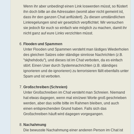
Wenn ihr aber unbedingt einen Link loswerden müsst, so flüstert
ihn doch bitte an die Adressaten (womit aber nicht gemeint ist,
dass ihr den ganzen Chat anflüstert). Zu diesen umständlichen
Linkregelungen sind wir gesetzlich verpflichtet. Wir versuchen
sie jedoch für euch so einfach wie möglich zu machen, damit ihr
nicht ganz auf eure Links verzichten müsst.
Flooden und Spammen
Unter Flooden und Spammen versteht man lästiges Wiederholen
des gleichen Satzes oder ständige sinnlose Nachrichten (z.B.
"skjhehdodu"), und dieses ist im Chat verboten, da es einfach
stört. Einen User durch Systemnachrichten (z.B. ständiges
ignorieren und de-ignorieren) zu terrorisieren fällt ebenfalls unter
Spam und ist verboten.
Großschreiben (Schreien)
Unter Großschreiben im Chat versteht man Schreien. Niemand
hat etwas dagegen, wenn mal ein/zwei Worte groß geschrieben
werden, aber das sollte bitte im Rahmen bleiben, und auch
einen entsprechenden Grund haben. Falls sich das
Großschreiben häuft wird dagegen vorgegangen.
Nachahmung
Die bewusste Nachahmung einer anderen Person im Chat ist