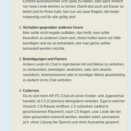
Echtzeit auszutauschen und Spaß zu haben, oder ganz einfach
nur neue Leute kennen zu lernen. Damit das auch auf Dauer so
bleibt und ihr Ruhe habt, hier nun ein paar Regeln, die leider
notwendig und für alle gültig sind.
Verhalten gegenüber anderen Usern
Man sollte nicht negativ auffallen, das heißt, man sollte
freundlich zu anderen Usern sein, ihnen helfen wenn sie Hilfe
benötigen und sie so behandeln, wie man gerne selber
behandelt werden möchte.
Beleidigungen und Flamen
Andere Leute im Chat in irgendeiner Art und Weise zu verletzen,
zu verleumden, beleidigen, bedrohen, oder sich obszön,
rassistisch, diskriminierend oder in sonstiger Weise gesetzwidrig
zu äußern ist im Chat verboten.
Cybersex
Da es sich beim HP-FC-Chat um einen Kinder- und Jugendchat
handelt, ist CS (Cybersex) strengstens verboten. Egal in welcher
Hinsicht: CS-Räume eröffnen, CS vollziehen (selbst in
geschlossenen Räumen!), nach CS fragen, usw. Leute die bei
oben genanntem erwischt werden, werden sofort, permanent
(d.h. ohne Lösung der Sperre) und ohne Ausnahme gesperrt.