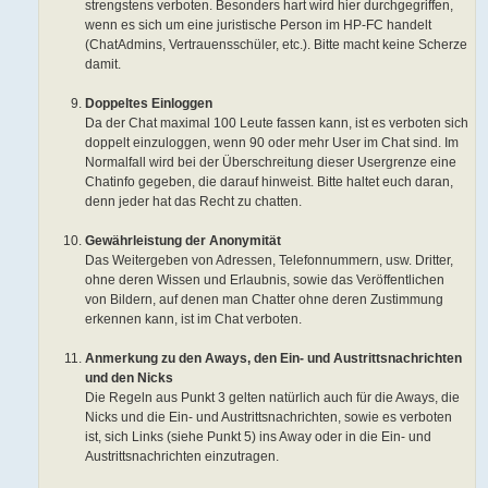
strengstens verboten. Besonders hart wird hier durchgegriffen,
wenn es sich um eine juristische Person im HP-FC handelt
(ChatAdmins, Vertrauensschüler, etc.). Bitte macht keine Scherze
damit.
Doppeltes Einloggen
Da der Chat maximal 100 Leute fassen kann, ist es verboten sich
doppelt einzuloggen, wenn 90 oder mehr User im Chat sind. Im
Normalfall wird bei der Überschreitung dieser Usergrenze eine
Chatinfo gegeben, die darauf hinweist. Bitte haltet euch daran,
denn jeder hat das Recht zu chatten.
Gewährleistung der Anonymität
Das Weitergeben von Adressen, Telefonnummern, usw. Dritter,
ohne deren Wissen und Erlaubnis, sowie das Veröffentlichen
von Bildern, auf denen man Chatter ohne deren Zustimmung
erkennen kann, ist im Chat verboten.
Anmerkung zu den Aways, den Ein- und Austrittsnachrichten
und den Nicks
Die Regeln aus Punkt 3 gelten natürlich auch für die Aways, die
Nicks und die Ein- und Austrittsnachrichten, sowie es verboten
ist, sich Links (siehe Punkt 5) ins Away oder in die Ein- und
Austrittsnachrichten einzutragen.