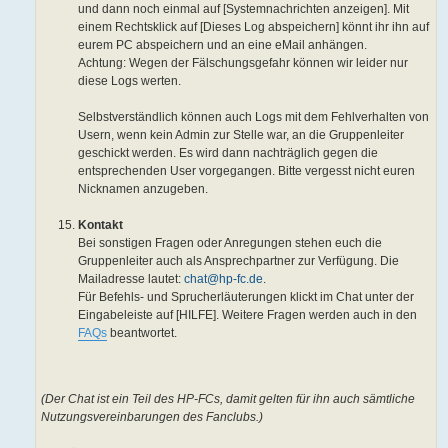
und dann noch einmal auf [Systemnachrichten anzeigen]. Mit
einem Rechtsklick auf [Dieses Log abspeichern] könnt ihr ihn auf
eurem PC abspeichern und an eine eMail anhängen.
Achtung: Wegen der Fälschungsgefahr können wir leider nur
diese Logs werten.
Selbstverständlich können auch Logs mit dem Fehlverhalten von
Usern, wenn kein Admin zur Stelle war, an die Gruppenleiter
geschickt werden. Es wird dann nachträglich gegen die
entsprechenden User vorgegangen. Bitte vergesst nicht euren
Nicknamen anzugeben.
Kontakt
Bei sonstigen Fragen oder Anregungen stehen euch die
Gruppenleiter auch als Ansprechpartner zur Verfügung. Die
Mailadresse lautet:
chat@hp-fc.de
.
Für Befehls- und Sprucherläuterungen klickt im Chat unter der
Eingabeleiste auf [HILFE]. Weitere Fragen werden auch in den
FAQs
beantwortet.
(Der Chat ist ein Teil des HP-FCs, damit gelten für ihn auch sämtliche
Nutzungsvereinbarungen des Fanclubs.)