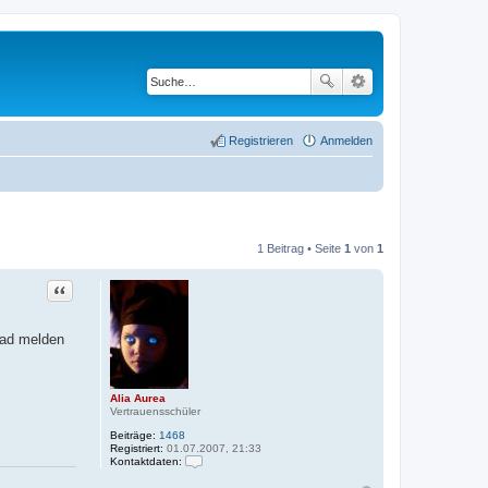
Registrieren
Anmelden
1 Beitrag • Seite
1
von
1
Zitat
ead melden
Alia Aurea
Vertrauensschüler
Beiträge:
1468
Registriert:
01.07.2007, 21:33
Kontaktdaten:
K
o