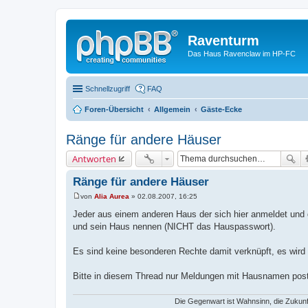
Raventurm
Das Haus Ravenclaw im HP-FC
Schnellzugriff
FAQ
Foren-Übersicht
Allgemein
Gäste-Ecke
Ränge für andere Häuser
Antworten
Ränge für andere Häuser
von
Alia Aurea
»
02.08.2007, 16:25
B
e
Jeder aus einem anderen Haus der sich hier anmeldet und 
i
und sein Haus nennen (NICHT das Hauspasswort).
t
r
a
Es sind keine besonderen Rechte damit verknüpft, es wird
g
Bitte in diesem Thread nur Meldungen mit Hausnamen pos
Die Gegenwart ist Wahnsinn, die Zukun