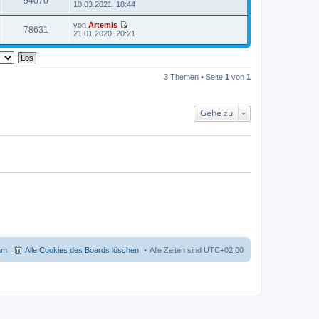
94070
a
N
10.03.2021, 18:44
i
s
g
e
t
t
u
r
von
Artemis
e
e
78631
a
N
21.01.2020, 20:21
r
s
g
e
B
t
u
e
e
e
i
r
s
t
B
t
r
3 Themen • Seite
1
von
1
e
e
a
i
r
g
t
B
r
e
Gehe zu
a
i
g
t
r
a
g
am
Alle Cookies des Boards löschen
Alle Zeiten sind
UTC+02:00