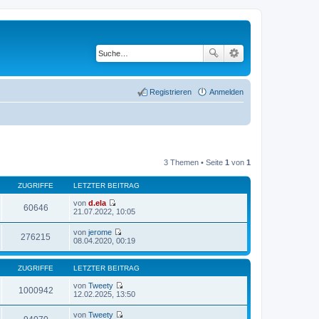
Registrieren
Anmelden
3 Themen • Seite
1
von
1
ZUGRIFFE
LETZTER BEITRAG
von
d.ela
60646
N
21.07.2022, 10:05
e
u
von
jerome
e
276215
N
08.04.2020, 00:19
s
e
t
u
e
e
ZUGRIFFE
LETZTER BEITRAG
r
s
B
t
von
Tweety
e
1000942
e
N
12.02.2025, 13:50
i
r
e
t
B
u
r
von
Tweety
e
e