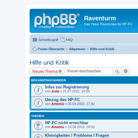
Raventurm
Das Haus Ravenclaw im HP-FC
Schnellzugriff
FAQ
Foren-Übersicht
Allgemein
Hilfe und Kritik
Hilfe und Kritik
Neues Thema
BEKANNTMACHUNGEN
Infos zur Registrierung
von
d.ela
» 21.07.2022, 10:05
Umzug des HP-FC
von
Artemis
» 05.03.2020, 17:30
THEMEN
HP-FC nicht erreichbar
von
Artemis
» 14.04.2019, 10:03
Kleinigkeiten / Probleme / Fragen