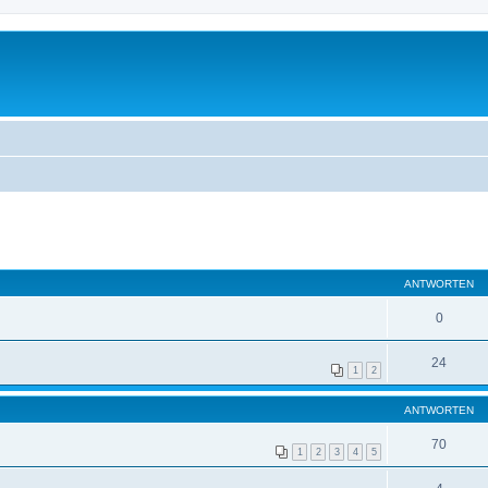
ANTWORTEN
0
24
1
2
ANTWORTEN
70
1
2
3
4
5