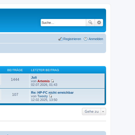
Registrieren
Anmelden
BEITRÄGE
LETZTER BEITRAG
Juli
1444
von
Artemis
N
02.07.2026, 01:43
e
u
Re: HP-FC nicht erreichbar
107
e
von
Tweety
s
N
12.02.2025, 13:50
t
e
e
u
r
e
Gehe zu
B
s
e
t
i
e
t
r
r
B
a
e
g