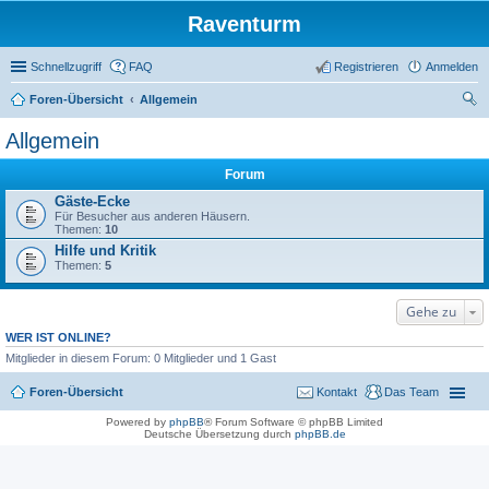
Raventurm
Schnellzugriff
FAQ
Registrieren
Anmelden
Foren-Übersicht
Allgemein
uc
Allgemein
he
Forum
Gäste-Ecke
Für Besucher aus anderen Häusern.
Themen:
10
Hilfe und Kritik
Themen:
5
Gehe zu
WER IST ONLINE?
Mitglieder in diesem Forum: 0 Mitglieder und 1 Gast
Foren-Übersicht
Kontakt
Das Team
Powered by
phpBB
® Forum Software © phpBB Limited
Deutsche Übersetzung durch
phpBB.de