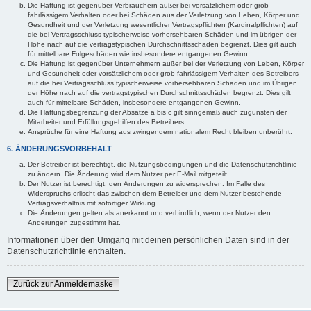
Die Haftung ist gegenüber Verbrauchern außer bei vorsätzlichem oder grob
fahrlässigem Verhalten oder bei Schäden aus der Verletzung von Leben, Körper und
Gesundheit und der Verletzung wesentlicher Vertragspflichten (Kardinalpflichten) auf
die bei Vertragsschluss typischerweise vorhersehbaren Schäden und im übrigen der
Höhe nach auf die vertragstypischen Durchschnittsschäden begrenzt. Dies gilt auch
für mittelbare Folgeschäden wie insbesondere entgangenen Gewinn.
Die Haftung ist gegenüber Unternehmern außer bei der Verletzung von Leben, Körper
und Gesundheit oder vorsätzlichem oder grob fahrlässigem Verhalten des Betreibers
auf die bei Vertragsschluss typischerweise vorhersehbaren Schäden und im Übrigen
der Höhe nach auf die vertragstypischen Durchschnittsschäden begrenzt. Dies gilt
auch für mittelbare Schäden, insbesondere entgangenen Gewinn.
Die Haftungsbegrenzung der Absätze a bis c gilt sinngemäß auch zugunsten der
Mitarbeiter und Erfüllungsgehilfen des Betreibers.
Ansprüche für eine Haftung aus zwingendem nationalem Recht bleiben unberührt.
6. ÄNDERUNGSVORBEHALT
Der Betreiber ist berechtigt, die Nutzungsbedingungen und die Datenschutzrichtlinie
zu ändern. Die Änderung wird dem Nutzer per E-Mail mitgeteilt.
Der Nutzer ist berechtigt, den Änderungen zu widersprechen. Im Falle des
Widerspruchs erlischt das zwischen dem Betreiber und dem Nutzer bestehende
Vertragsverhältnis mit sofortiger Wirkung.
Die Änderungen gelten als anerkannt und verbindlich, wenn der Nutzer den
Änderungen zugestimmt hat.
Informationen über den Umgang mit deinen persönlichen Daten sind in der
Datenschutzrichtlinie enthalten.
Zurück zur Anmeldemaske