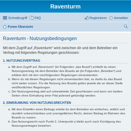
Raventurm
Schnellzugriff
FAQ
Registrieren
Anmelden
Foren-Übersicht
uc
Raventurm - Nutzungsbedingungen
he
Mit dem Zugriff auf „Raventurm“ wird zwischen dir und dem Betreiber ein
Vertrag mit folgenden Regelungen geschlossen:
1. NUTZUNGSVERTRAG
Mit dem Zugriff auf „Raventurm“ (im Folgenden „das Board“) schließt du einen
Nutzungsvertrag mit dem Betreiber des Boards ab (im Folgenden „Betreiber“) und
erklärst dich mit den nachfolgenden Regelungen einverstanden.
Wenn du mit diesen Regelungen nicht einverstanden bist, so darfst du das Board
nicht weiter nutzen. Für die Nutzung des Boards gelten jeweils die an dieser Stelle
veröffentlichten Regelungen.
Der Nutzungsvertrag wird auf unbestimmte Zeit geschlossen und kann von beiden
Seiten ohne Einhaltung einer Frist jederzeit gekündigt werden.
2. EINRÄUMUNG VON NUTZUNGSRECHTEN
Mit dem Erstellen eines Beitrags erteilst du dem Betreiber ein einfaches, zeitlich und
räumlich unbeschränktes und unentgeltliches Recht, deinen Beitrag im Rahmen des
Boards zu nutzen.
Das Nutzungsrecht nach Punkt 2, Unterpunkt a bleibt auch nach Kündigung des
Nutzungsvertrages bestehen.