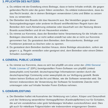
3. PFLICHTEN DES NUTZERS
Du erklärst mit der Erstellung eines Beitrags, dass er keine Inhalte enthält, die gegen
geltendes Recht oder die guten Sitten verstoßen. Du erklärst insbesondere, dass du
das Recht besitzt, die in deinen Beiträgen verwendeten Links und Bilder zu setzen
bzw. zu verwenden.
Der Betreiber des Boards übt das Hausrecht aus. Bei Verstößen gegen diese
Nutzungsbedingungen oder anderer im Board veröffentlichten Regeln kann der
Betreiber dich nach Abmahnung zeitweise oder dauerhaft von der Nutzung dieses
Boards ausschließen und dir ein Hausverbot erteilen.
Du nimmst zur Kenntnis, dass der Betreiber keine Verantwortung für die Inhalte von
Beiträgen übernimmt, die er nicht selbst erstellt hat oder die er nicht zur Kenntnis
genommen hat. Du gestattest dem Betreiber, dein Benutzerkonto, Beiträge und
Funktionen jederzeit zu löschen oder zu sperren.
Du gestattest dem Betreiber darüber hinaus, deine Beiträge abzuändern, sofern sie
gegen o. g. Regeln verstoßen oder geeignet sind, dem Betreiber oder einem Dritten
Schaden zuzufügen.
4. GENERAL PUBLIC LICENSE
Du nimmst zur Kenntnis, dass es sich bei phpBB um eine unter der „
GNU General
Public License v2
“ (GPL) bereitgestellten Foren-Software von phpBB Limited
(www.phpbb.com) handelt; deutschsprachige Informationen werden durch die
deutschsprachige Community unter www.phpbb.de zur Verfügung gestellt. Beide
haben keinen Einfluss auf die Art und Weise, wie die Software verwendet wird. Sie
können insbesondere die Verwendung der Software für bestimmte Zwecke nicht
untersagen oder auf Inhalte fremder Foren Einfluss nehmen.
5. GEWÄHRLEISTUNG
Der Betreiber haftet mit Ausnahme der Verletzung von Leben, Körper und Gesundheit
und der Verletzung wesentlicher Vertragspflichten (Kardinalpflichten) nur für Schäden,
die auf ein vorsätzliches oder grob fahrlässiges Verhalten zurückzuführen sind. Dies
gilt auch für mittelbare Folgeschäden wie insbesondere entgangenen Gewinn.