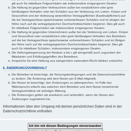
gilt auch für mittelbare Folgeschäden wie insbesondere entgangenen Gewinn.
Die Haftung ist gegenüber Verbrauchern außer bei vorsätzlichem oder grob
fahrlässigem Verhalten oder bei Schäden aus der Verletzung von Leben, Körper und
Gesundheit und der Verletzung wesentlicher Vertragspflichten (Kardinalpflichten) auf
die bei Vertragsschluss typischerweise vorhersehbaren Schäden und im übrigen der
Höhe nach auf die vertragstypischen Durchschnittsschäden begrenzt. Dies gilt auch
für mittelbare Folgeschäden wie insbesondere entgangenen Gewinn.
Die Haftung ist gegenüber Unternehmern außer bei der Verletzung von Leben, Körper
und Gesundheit oder vorsätzlichem oder grob fahrlässigem Verhalten des Betreibers
auf die bei Vertragsschluss typischerweise vorhersehbaren Schäden und im Übrigen
der Höhe nach auf die vertragstypischen Durchschnittsschäden begrenzt. Dies gilt
auch für mittelbare Schäden, insbesondere entgangenen Gewinn.
Die Haftungsbegrenzung der Absätze a bis c gilt sinngemäß auch zugunsten der
Mitarbeiter und Erfüllungsgehilfen des Betreibers.
Ansprüche für eine Haftung aus zwingendem nationalem Recht bleiben unberührt.
6. ÄNDERUNGSVORBEHALT
Der Betreiber ist berechtigt, die Nutzungsbedingungen und die Datenschutzrichtlinie
zu ändern. Die Änderung wird dem Nutzer per E-Mail mitgeteilt.
Der Nutzer ist berechtigt, den Änderungen zu widersprechen. Im Falle des
Widerspruchs erlischt das zwischen dem Betreiber und dem Nutzer bestehende
Vertragsverhältnis mit sofortiger Wirkung.
Die Änderungen gelten als anerkannt und verbindlich, wenn der Nutzer den
Änderungen zugestimmt hat.
Informationen über den Umgang mit deinen persönlichen Daten sind in der
Datenschutzrichtlinie enthalten.