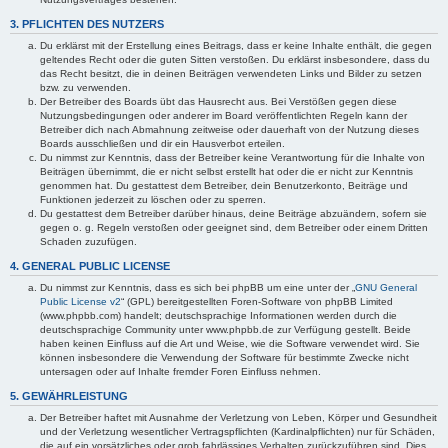
3. PFLICHTEN DES NUTZERS
Du erklärst mit der Erstellung eines Beitrags, dass er keine Inhalte enthält, die gegen
geltendes Recht oder die guten Sitten verstoßen. Du erklärst insbesondere, dass du
das Recht besitzt, die in deinen Beiträgen verwendeten Links und Bilder zu setzen
bzw. zu verwenden.
Der Betreiber des Boards übt das Hausrecht aus. Bei Verstößen gegen diese
Nutzungsbedingungen oder anderer im Board veröffentlichten Regeln kann der
Betreiber dich nach Abmahnung zeitweise oder dauerhaft von der Nutzung dieses
Boards ausschließen und dir ein Hausverbot erteilen.
Du nimmst zur Kenntnis, dass der Betreiber keine Verantwortung für die Inhalte von
Beiträgen übernimmt, die er nicht selbst erstellt hat oder die er nicht zur Kenntnis
genommen hat. Du gestattest dem Betreiber, dein Benutzerkonto, Beiträge und
Funktionen jederzeit zu löschen oder zu sperren.
Du gestattest dem Betreiber darüber hinaus, deine Beiträge abzuändern, sofern sie
gegen o. g. Regeln verstoßen oder geeignet sind, dem Betreiber oder einem Dritten
Schaden zuzufügen.
4. GENERAL PUBLIC LICENSE
Du nimmst zur Kenntnis, dass es sich bei phpBB um eine unter der „
GNU General
Public License v2
“ (GPL) bereitgestellten Foren-Software von phpBB Limited
(www.phpbb.com) handelt; deutschsprachige Informationen werden durch die
deutschsprachige Community unter www.phpbb.de zur Verfügung gestellt. Beide
haben keinen Einfluss auf die Art und Weise, wie die Software verwendet wird. Sie
können insbesondere die Verwendung der Software für bestimmte Zwecke nicht
untersagen oder auf Inhalte fremder Foren Einfluss nehmen.
5. GEWÄHRLEISTUNG
Der Betreiber haftet mit Ausnahme der Verletzung von Leben, Körper und Gesundheit
und der Verletzung wesentlicher Vertragspflichten (Kardinalpflichten) nur für Schäden,
die auf ein vorsätzliches oder grob fahrlässiges Verhalten zurückzuführen sind. Dies