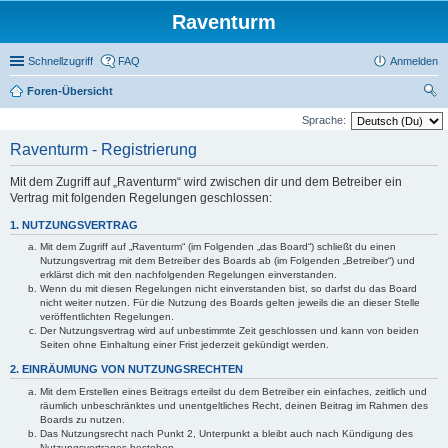
Raventurm
Schnellzugriff
FAQ
Anmelden
Foren-Übersicht
uc
Sprache:
he
Raventurm - Registrierung
Mit dem Zugriff auf „Raventurm“ wird zwischen dir und dem Betreiber ein
Vertrag mit folgenden Regelungen geschlossen:
1. NUTZUNGSVERTRAG
Mit dem Zugriff auf „Raventurm“ (im Folgenden „das Board“) schließt du einen
Nutzungsvertrag mit dem Betreiber des Boards ab (im Folgenden „Betreiber“) und
erklärst dich mit den nachfolgenden Regelungen einverstanden.
Wenn du mit diesen Regelungen nicht einverstanden bist, so darfst du das Board
nicht weiter nutzen. Für die Nutzung des Boards gelten jeweils die an dieser Stelle
veröffentlichten Regelungen.
Der Nutzungsvertrag wird auf unbestimmte Zeit geschlossen und kann von beiden
Seiten ohne Einhaltung einer Frist jederzeit gekündigt werden.
2. EINRÄUMUNG VON NUTZUNGSRECHTEN
Mit dem Erstellen eines Beitrags erteilst du dem Betreiber ein einfaches, zeitlich und
räumlich unbeschränktes und unentgeltliches Recht, deinen Beitrag im Rahmen des
Boards zu nutzen.
Das Nutzungsrecht nach Punkt 2, Unterpunkt a bleibt auch nach Kündigung des
Nutzungsvertrages bestehen.