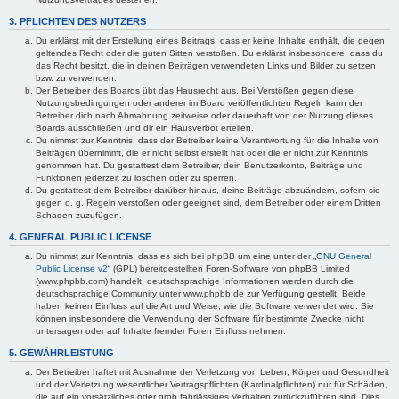
3. PFLICHTEN DES NUTZERS
Du erklärst mit der Erstellung eines Beitrags, dass er keine Inhalte enthält, die gegen
geltendes Recht oder die guten Sitten verstoßen. Du erklärst insbesondere, dass du
das Recht besitzt, die in deinen Beiträgen verwendeten Links und Bilder zu setzen
bzw. zu verwenden.
Der Betreiber des Boards übt das Hausrecht aus. Bei Verstößen gegen diese
Nutzungsbedingungen oder anderer im Board veröffentlichten Regeln kann der
Betreiber dich nach Abmahnung zeitweise oder dauerhaft von der Nutzung dieses
Boards ausschließen und dir ein Hausverbot erteilen.
Du nimmst zur Kenntnis, dass der Betreiber keine Verantwortung für die Inhalte von
Beiträgen übernimmt, die er nicht selbst erstellt hat oder die er nicht zur Kenntnis
genommen hat. Du gestattest dem Betreiber, dein Benutzerkonto, Beiträge und
Funktionen jederzeit zu löschen oder zu sperren.
Du gestattest dem Betreiber darüber hinaus, deine Beiträge abzuändern, sofern sie
gegen o. g. Regeln verstoßen oder geeignet sind, dem Betreiber oder einem Dritten
Schaden zuzufügen.
4. GENERAL PUBLIC LICENSE
Du nimmst zur Kenntnis, dass es sich bei phpBB um eine unter der „
GNU General
Public License v2
“ (GPL) bereitgestellten Foren-Software von phpBB Limited
(www.phpbb.com) handelt; deutschsprachige Informationen werden durch die
deutschsprachige Community unter www.phpbb.de zur Verfügung gestellt. Beide
haben keinen Einfluss auf die Art und Weise, wie die Software verwendet wird. Sie
können insbesondere die Verwendung der Software für bestimmte Zwecke nicht
untersagen oder auf Inhalte fremder Foren Einfluss nehmen.
5. GEWÄHRLEISTUNG
Der Betreiber haftet mit Ausnahme der Verletzung von Leben, Körper und Gesundheit
und der Verletzung wesentlicher Vertragspflichten (Kardinalpflichten) nur für Schäden,
die auf ein vorsätzliches oder grob fahrlässiges Verhalten zurückzuführen sind. Dies