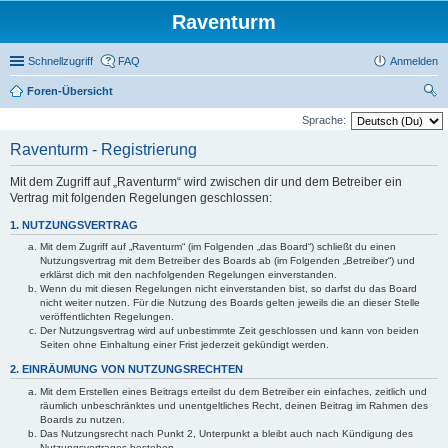
Raventurm
Schnellzugriff
FAQ
Anmelden
Foren-Übersicht
uc
Sprache:
he
Raventurm - Registrierung
Mit dem Zugriff auf „Raventurm“ wird zwischen dir und dem Betreiber ein
Vertrag mit folgenden Regelungen geschlossen:
1. NUTZUNGSVERTRAG
Mit dem Zugriff auf „Raventurm“ (im Folgenden „das Board“) schließt du einen
Nutzungsvertrag mit dem Betreiber des Boards ab (im Folgenden „Betreiber“) und
erklärst dich mit den nachfolgenden Regelungen einverstanden.
Wenn du mit diesen Regelungen nicht einverstanden bist, so darfst du das Board
nicht weiter nutzen. Für die Nutzung des Boards gelten jeweils die an dieser Stelle
veröffentlichten Regelungen.
Der Nutzungsvertrag wird auf unbestimmte Zeit geschlossen und kann von beiden
Seiten ohne Einhaltung einer Frist jederzeit gekündigt werden.
2. EINRÄUMUNG VON NUTZUNGSRECHTEN
Mit dem Erstellen eines Beitrags erteilst du dem Betreiber ein einfaches, zeitlich und
räumlich unbeschränktes und unentgeltliches Recht, deinen Beitrag im Rahmen des
Boards zu nutzen.
Das Nutzungsrecht nach Punkt 2, Unterpunkt a bleibt auch nach Kündigung des
Nutzungsvertrages bestehen.