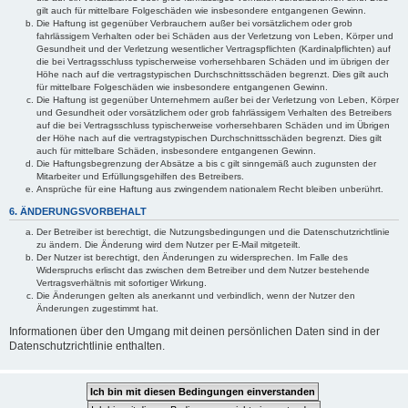
gilt auch für mittelbare Folgeschäden wie insbesondere entgangenen Gewinn.
Die Haftung ist gegenüber Verbrauchern außer bei vorsätzlichem oder grob
fahrlässigem Verhalten oder bei Schäden aus der Verletzung von Leben, Körper und
Gesundheit und der Verletzung wesentlicher Vertragspflichten (Kardinalpflichten) auf
die bei Vertragsschluss typischerweise vorhersehbaren Schäden und im übrigen der
Höhe nach auf die vertragstypischen Durchschnittsschäden begrenzt. Dies gilt auch
für mittelbare Folgeschäden wie insbesondere entgangenen Gewinn.
Die Haftung ist gegenüber Unternehmern außer bei der Verletzung von Leben, Körper
und Gesundheit oder vorsätzlichem oder grob fahrlässigem Verhalten des Betreibers
auf die bei Vertragsschluss typischerweise vorhersehbaren Schäden und im Übrigen
der Höhe nach auf die vertragstypischen Durchschnittsschäden begrenzt. Dies gilt
auch für mittelbare Schäden, insbesondere entgangenen Gewinn.
Die Haftungsbegrenzung der Absätze a bis c gilt sinngemäß auch zugunsten der
Mitarbeiter und Erfüllungsgehilfen des Betreibers.
Ansprüche für eine Haftung aus zwingendem nationalem Recht bleiben unberührt.
6. ÄNDERUNGSVORBEHALT
Der Betreiber ist berechtigt, die Nutzungsbedingungen und die Datenschutzrichtlinie
zu ändern. Die Änderung wird dem Nutzer per E-Mail mitgeteilt.
Der Nutzer ist berechtigt, den Änderungen zu widersprechen. Im Falle des
Widerspruchs erlischt das zwischen dem Betreiber und dem Nutzer bestehende
Vertragsverhältnis mit sofortiger Wirkung.
Die Änderungen gelten als anerkannt und verbindlich, wenn der Nutzer den
Änderungen zugestimmt hat.
Informationen über den Umgang mit deinen persönlichen Daten sind in der
Datenschutzrichtlinie enthalten.