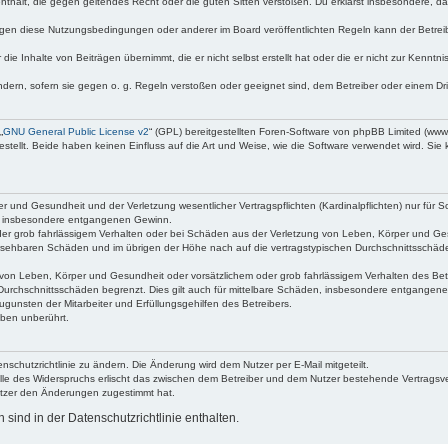
e enthält, die gegen geltendes Recht oder die guten Sitten verstoßen. Du erklärst insbesondere, 
egen diese Nutzungsbedingungen oder anderer im Board veröffentlichten Regeln kann der Betre
die Inhalte von Beiträgen übernimmt, die er nicht selbst erstellt hat oder die er nicht zur Kenn
ndern, sofern sie gegen o. g. Regeln verstoßen oder geeignet sind, dem Betreiber oder einem D
„
GNU General Public License v2
“ (GPL) bereitgestellten Foren-Software von phpBB Limited (ww
ellt. Beide haben keinen Einfluss auf die Art und Weise, wie die Software verwendet wird. Si
 und Gesundheit und der Verletzung wesentlicher Vertragspflichten (Kardinalpflichten) nur für Sc
wie insbesondere entgangenen Gewinn.
der grob fahrlässigem Verhalten oder bei Schäden aus der Verletzung von Leben, Körper und Ges
rhersehbaren Schäden und im übrigen der Höhe nach auf die vertragstypischen Durchschnittsschäde
von Leben, Körper und Gesundheit oder vorsätzlichem oder grob fahrlässigem Verhalten des Betr
Durchschnittsschäden begrenzt. Dies gilt auch für mittelbare Schäden, insbesondere entgangen
gunsten der Mitarbeiter und Erfüllungsgehilfen des Betreibers.
ben unberührt.
nschutzrichtlinie zu ändern. Die Änderung wird dem Nutzer per E-Mail mitgeteilt.
lle des Widerspruchs erlischt das zwischen dem Betreiber und dem Nutzer bestehende Vertragsverh
utzer den Änderungen zugestimmt hat.
ind in der Datenschutzrichtlinie enthalten.