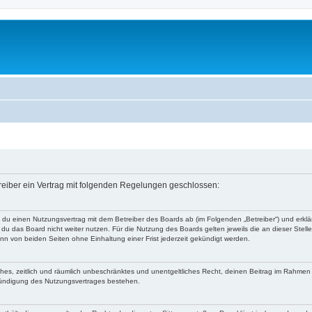
treiber ein Vertrag mit folgenden Regelungen geschlossen:
ßt du einen Nutzungsvertrag mit dem Betreiber des Boards ab (im Folgenden „Betreiber“) und erk
du das Board nicht weiter nutzen. Für die Nutzung des Boards gelten jeweils die an dieser Stell
n von beiden Seiten ohne Einhaltung einer Frist jederzeit gekündigt werden.
faches, zeitlich und räumlich unbeschränktes und unentgeltliches Recht, deinen Beitrag im Rahme
Kündigung des Nutzungsvertrages bestehen.