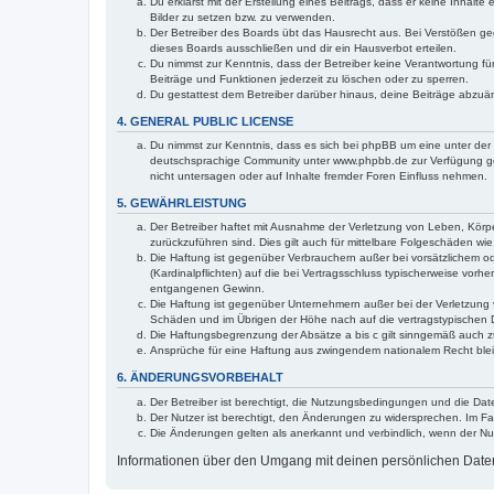
Du erklärst mit der Erstellung eines Beitrags, dass er keine Inhalt
Bilder zu setzen bzw. zu verwenden.
Der Betreiber des Boards übt das Hausrecht aus. Bei Verstößen g
dieses Boards ausschließen und dir ein Hausverbot erteilen.
Du nimmst zur Kenntnis, dass der Betreiber keine Verantwortung für 
Beiträge und Funktionen jederzeit zu löschen oder zu sperren.
Du gestattest dem Betreiber darüber hinaus, deine Beiträge abzuä
4. GENERAL PUBLIC LICENSE
Du nimmst zur Kenntnis, dass es sich bei phpBB um eine unter der 
deutschsprachige Community unter www.phpbb.de zur Verfügung gest
nicht untersagen oder auf Inhalte fremder Foren Einfluss nehmen.
5. GEWÄHRLEISTUNG
Der Betreiber haftet mit Ausnahme der Verletzung von Leben, Körper
zurückzuführen sind. Dies gilt auch für mittelbare Folgeschäden 
Die Haftung ist gegenüber Verbrauchern außer bei vorsätzlichem o
(Kardinalpflichten) auf die bei Vertragsschluss typischerweise vo
entgangenen Gewinn.
Die Haftung ist gegenüber Unternehmern außer bei der Verletzung 
Schäden und im Übrigen der Höhe nach auf die vertragstypischen 
Die Haftungsbegrenzung der Absätze a bis c gilt sinngemäß auch zu
Ansprüche für eine Haftung aus zwingendem nationalem Recht blei
6. ÄNDERUNGSVORBEHALT
Der Betreiber ist berechtigt, die Nutzungsbedingungen und die Date
Der Nutzer ist berechtigt, den Änderungen zu widersprechen. Im Fa
Die Änderungen gelten als anerkannt und verbindlich, wenn der N
Informationen über den Umgang mit deinen persönlichen Daten s