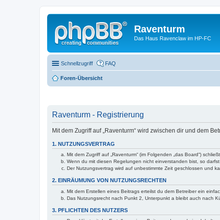
Raventurm
Das Haus Ravenclaw im HP-FC
Schnellzugriff
FAQ
Foren-Übersicht
Raventurm - Registrierung
Mit dem Zugriff auf „Raventurm“ wird zwischen dir und dem Be
1. NUTZUNGSVERTRAG
Mit dem Zugriff auf „Raventurm“ (im Folgenden „das Board“) schlie
Wenn du mit diesen Regelungen nicht einverstanden bist, so darfst 
Der Nutzungsvertrag wird auf unbestimmte Zeit geschlossen und kan
2. EINRÄUMUNG VON NUTZUNGSRECHTEN
Mit dem Erstellen eines Beitrags erteilst du dem Betreiber ein ein
Das Nutzungsrecht nach Punkt 2, Unterpunkt a bleibt auch nach 
3. PFLICHTEN DES NUTZERS