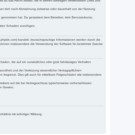
dass du das Recht besitzt, die in deinen Beiträgen verwendeten Links und
iber dich nach Abmahnung zeitweise oder dauerhaft von der Nutzung
tnis genommen hat. Du gestattest dem Betreiber, dein Benutzerkonto,
ritten Schaden zuzufügen.
w.phpbb.com) handelt; deutschsprachige Informationen werden durch die
e können insbesondere die Verwendung der Software für bestimmte Zwecke
häden, die auf ein vorsätzliches oder grob fahrlässiges Verhalten
undheit und der Verletzung wesentlicher Vertragspflichten
n begrenzt. Dies gilt auch für mittelbare Folgeschäden wie insbesondere
eibers auf die bei Vertragsschluss typischerweise vorhersehbaren
en Gewinn.
ältnis mit sofortiger Wirkung.