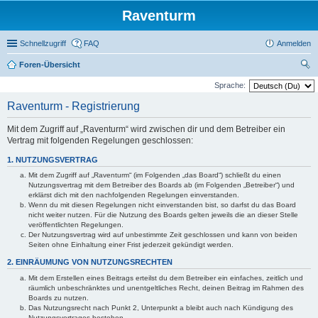
Raventurm
Schnellzugriff
FAQ
Anmelden
Foren-Übersicht
uc
Sprache:
he
Raventurm - Registrierung
Mit dem Zugriff auf „Raventurm“ wird zwischen dir und dem Betreiber ein
Vertrag mit folgenden Regelungen geschlossen:
1. NUTZUNGSVERTRAG
Mit dem Zugriff auf „Raventurm“ (im Folgenden „das Board“) schließt du einen
Nutzungsvertrag mit dem Betreiber des Boards ab (im Folgenden „Betreiber“) und
erklärst dich mit den nachfolgenden Regelungen einverstanden.
Wenn du mit diesen Regelungen nicht einverstanden bist, so darfst du das Board
nicht weiter nutzen. Für die Nutzung des Boards gelten jeweils die an dieser Stelle
veröffentlichten Regelungen.
Der Nutzungsvertrag wird auf unbestimmte Zeit geschlossen und kann von beiden
Seiten ohne Einhaltung einer Frist jederzeit gekündigt werden.
2. EINRÄUMUNG VON NUTZUNGSRECHTEN
Mit dem Erstellen eines Beitrags erteilst du dem Betreiber ein einfaches, zeitlich und
räumlich unbeschränktes und unentgeltliches Recht, deinen Beitrag im Rahmen des
Boards zu nutzen.
Das Nutzungsrecht nach Punkt 2, Unterpunkt a bleibt auch nach Kündigung des
Nutzungsvertrages bestehen.