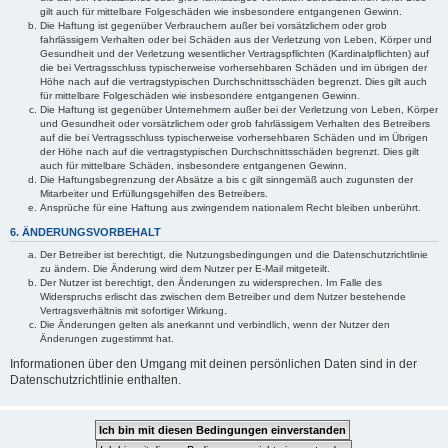
gilt auch für mittelbare Folgeschäden wie insbesondere entgangenen Gewinn.
Die Haftung ist gegenüber Verbrauchern außer bei vorsätzlichem oder grob
fahrlässigem Verhalten oder bei Schäden aus der Verletzung von Leben, Körper und
Gesundheit und der Verletzung wesentlicher Vertragspflichten (Kardinalpflichten) auf
die bei Vertragsschluss typischerweise vorhersehbaren Schäden und im übrigen der
Höhe nach auf die vertragstypischen Durchschnittsschäden begrenzt. Dies gilt auch
für mittelbare Folgeschäden wie insbesondere entgangenen Gewinn.
Die Haftung ist gegenüber Unternehmern außer bei der Verletzung von Leben, Körper
und Gesundheit oder vorsätzlichem oder grob fahrlässigem Verhalten des Betreibers
auf die bei Vertragsschluss typischerweise vorhersehbaren Schäden und im Übrigen
der Höhe nach auf die vertragstypischen Durchschnittsschäden begrenzt. Dies gilt
auch für mittelbare Schäden, insbesondere entgangenen Gewinn.
Die Haftungsbegrenzung der Absätze a bis c gilt sinngemäß auch zugunsten der
Mitarbeiter und Erfüllungsgehilfen des Betreibers.
Ansprüche für eine Haftung aus zwingendem nationalem Recht bleiben unberührt.
6. ÄNDERUNGSVORBEHALT
Der Betreiber ist berechtigt, die Nutzungsbedingungen und die Datenschutzrichtlinie
zu ändern. Die Änderung wird dem Nutzer per E-Mail mitgeteilt.
Der Nutzer ist berechtigt, den Änderungen zu widersprechen. Im Falle des
Widerspruchs erlischt das zwischen dem Betreiber und dem Nutzer bestehende
Vertragsverhältnis mit sofortiger Wirkung.
Die Änderungen gelten als anerkannt und verbindlich, wenn der Nutzer den
Änderungen zugestimmt hat.
Informationen über den Umgang mit deinen persönlichen Daten sind in der
Datenschutzrichtlinie enthalten.