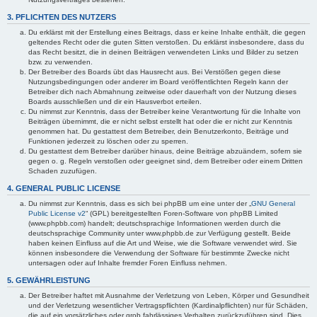
3. PFLICHTEN DES NUTZERS
Du erklärst mit der Erstellung eines Beitrags, dass er keine Inhalte enthält, die gegen
geltendes Recht oder die guten Sitten verstoßen. Du erklärst insbesondere, dass du
das Recht besitzt, die in deinen Beiträgen verwendeten Links und Bilder zu setzen
bzw. zu verwenden.
Der Betreiber des Boards übt das Hausrecht aus. Bei Verstößen gegen diese
Nutzungsbedingungen oder anderer im Board veröffentlichten Regeln kann der
Betreiber dich nach Abmahnung zeitweise oder dauerhaft von der Nutzung dieses
Boards ausschließen und dir ein Hausverbot erteilen.
Du nimmst zur Kenntnis, dass der Betreiber keine Verantwortung für die Inhalte von
Beiträgen übernimmt, die er nicht selbst erstellt hat oder die er nicht zur Kenntnis
genommen hat. Du gestattest dem Betreiber, dein Benutzerkonto, Beiträge und
Funktionen jederzeit zu löschen oder zu sperren.
Du gestattest dem Betreiber darüber hinaus, deine Beiträge abzuändern, sofern sie
gegen o. g. Regeln verstoßen oder geeignet sind, dem Betreiber oder einem Dritten
Schaden zuzufügen.
4. GENERAL PUBLIC LICENSE
Du nimmst zur Kenntnis, dass es sich bei phpBB um eine unter der „
GNU General
Public License v2
“ (GPL) bereitgestellten Foren-Software von phpBB Limited
(www.phpbb.com) handelt; deutschsprachige Informationen werden durch die
deutschsprachige Community unter www.phpbb.de zur Verfügung gestellt. Beide
haben keinen Einfluss auf die Art und Weise, wie die Software verwendet wird. Sie
können insbesondere die Verwendung der Software für bestimmte Zwecke nicht
untersagen oder auf Inhalte fremder Foren Einfluss nehmen.
5. GEWÄHRLEISTUNG
Der Betreiber haftet mit Ausnahme der Verletzung von Leben, Körper und Gesundheit
und der Verletzung wesentlicher Vertragspflichten (Kardinalpflichten) nur für Schäden,
die auf ein vorsätzliches oder grob fahrlässiges Verhalten zurückzuführen sind. Dies