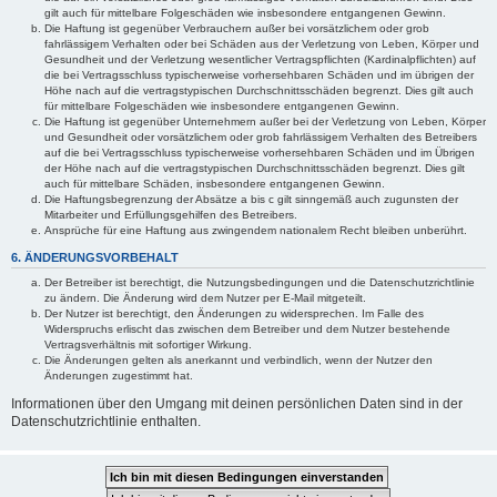
gilt auch für mittelbare Folgeschäden wie insbesondere entgangenen Gewinn.
Die Haftung ist gegenüber Verbrauchern außer bei vorsätzlichem oder grob
fahrlässigem Verhalten oder bei Schäden aus der Verletzung von Leben, Körper und
Gesundheit und der Verletzung wesentlicher Vertragspflichten (Kardinalpflichten) auf
die bei Vertragsschluss typischerweise vorhersehbaren Schäden und im übrigen der
Höhe nach auf die vertragstypischen Durchschnittsschäden begrenzt. Dies gilt auch
für mittelbare Folgeschäden wie insbesondere entgangenen Gewinn.
Die Haftung ist gegenüber Unternehmern außer bei der Verletzung von Leben, Körper
und Gesundheit oder vorsätzlichem oder grob fahrlässigem Verhalten des Betreibers
auf die bei Vertragsschluss typischerweise vorhersehbaren Schäden und im Übrigen
der Höhe nach auf die vertragstypischen Durchschnittsschäden begrenzt. Dies gilt
auch für mittelbare Schäden, insbesondere entgangenen Gewinn.
Die Haftungsbegrenzung der Absätze a bis c gilt sinngemäß auch zugunsten der
Mitarbeiter und Erfüllungsgehilfen des Betreibers.
Ansprüche für eine Haftung aus zwingendem nationalem Recht bleiben unberührt.
6. ÄNDERUNGSVORBEHALT
Der Betreiber ist berechtigt, die Nutzungsbedingungen und die Datenschutzrichtlinie
zu ändern. Die Änderung wird dem Nutzer per E-Mail mitgeteilt.
Der Nutzer ist berechtigt, den Änderungen zu widersprechen. Im Falle des
Widerspruchs erlischt das zwischen dem Betreiber und dem Nutzer bestehende
Vertragsverhältnis mit sofortiger Wirkung.
Die Änderungen gelten als anerkannt und verbindlich, wenn der Nutzer den
Änderungen zugestimmt hat.
Informationen über den Umgang mit deinen persönlichen Daten sind in der
Datenschutzrichtlinie enthalten.