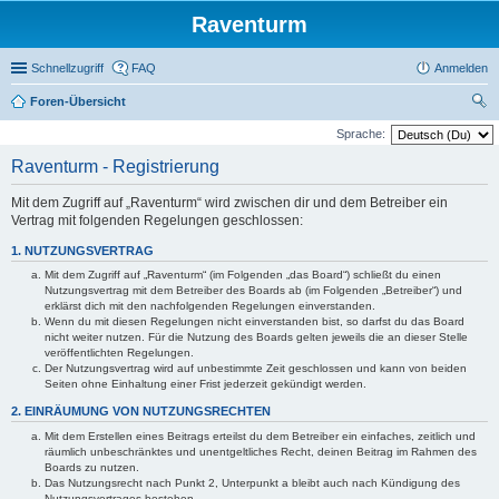
Raventurm
Schnellzugriff
FAQ
Anmelden
Foren-Übersicht
uc
Sprache:
he
Raventurm - Registrierung
Mit dem Zugriff auf „Raventurm“ wird zwischen dir und dem Betreiber ein
Vertrag mit folgenden Regelungen geschlossen:
1. NUTZUNGSVERTRAG
Mit dem Zugriff auf „Raventurm“ (im Folgenden „das Board“) schließt du einen
Nutzungsvertrag mit dem Betreiber des Boards ab (im Folgenden „Betreiber“) und
erklärst dich mit den nachfolgenden Regelungen einverstanden.
Wenn du mit diesen Regelungen nicht einverstanden bist, so darfst du das Board
nicht weiter nutzen. Für die Nutzung des Boards gelten jeweils die an dieser Stelle
veröffentlichten Regelungen.
Der Nutzungsvertrag wird auf unbestimmte Zeit geschlossen und kann von beiden
Seiten ohne Einhaltung einer Frist jederzeit gekündigt werden.
2. EINRÄUMUNG VON NUTZUNGSRECHTEN
Mit dem Erstellen eines Beitrags erteilst du dem Betreiber ein einfaches, zeitlich und
räumlich unbeschränktes und unentgeltliches Recht, deinen Beitrag im Rahmen des
Boards zu nutzen.
Das Nutzungsrecht nach Punkt 2, Unterpunkt a bleibt auch nach Kündigung des
Nutzungsvertrages bestehen.