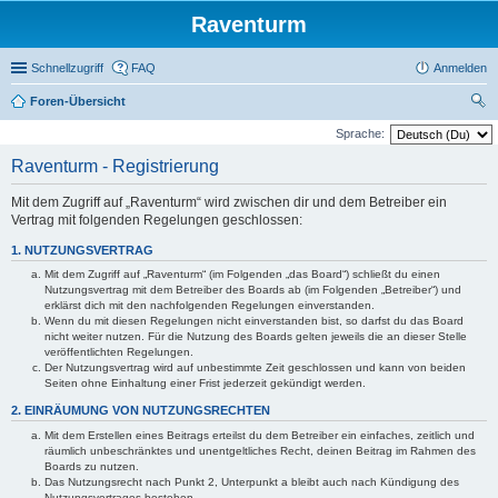
Raventurm
Schnellzugriff
FAQ
Anmelden
Foren-Übersicht
uc
Sprache:
he
Raventurm - Registrierung
Mit dem Zugriff auf „Raventurm“ wird zwischen dir und dem Betreiber ein
Vertrag mit folgenden Regelungen geschlossen:
1. NUTZUNGSVERTRAG
Mit dem Zugriff auf „Raventurm“ (im Folgenden „das Board“) schließt du einen
Nutzungsvertrag mit dem Betreiber des Boards ab (im Folgenden „Betreiber“) und
erklärst dich mit den nachfolgenden Regelungen einverstanden.
Wenn du mit diesen Regelungen nicht einverstanden bist, so darfst du das Board
nicht weiter nutzen. Für die Nutzung des Boards gelten jeweils die an dieser Stelle
veröffentlichten Regelungen.
Der Nutzungsvertrag wird auf unbestimmte Zeit geschlossen und kann von beiden
Seiten ohne Einhaltung einer Frist jederzeit gekündigt werden.
2. EINRÄUMUNG VON NUTZUNGSRECHTEN
Mit dem Erstellen eines Beitrags erteilst du dem Betreiber ein einfaches, zeitlich und
räumlich unbeschränktes und unentgeltliches Recht, deinen Beitrag im Rahmen des
Boards zu nutzen.
Das Nutzungsrecht nach Punkt 2, Unterpunkt a bleibt auch nach Kündigung des
Nutzungsvertrages bestehen.