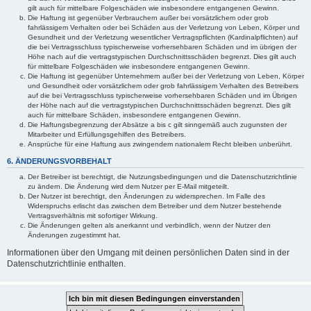
gilt auch für mittelbare Folgeschäden wie insbesondere entgangenen Gewinn.
Die Haftung ist gegenüber Verbrauchern außer bei vorsätzlichem oder grob
fahrlässigem Verhalten oder bei Schäden aus der Verletzung von Leben, Körper und
Gesundheit und der Verletzung wesentlicher Vertragspflichten (Kardinalpflichten) auf
die bei Vertragsschluss typischerweise vorhersehbaren Schäden und im übrigen der
Höhe nach auf die vertragstypischen Durchschnittsschäden begrenzt. Dies gilt auch
für mittelbare Folgeschäden wie insbesondere entgangenen Gewinn.
Die Haftung ist gegenüber Unternehmern außer bei der Verletzung von Leben, Körper
und Gesundheit oder vorsätzlichem oder grob fahrlässigem Verhalten des Betreibers
auf die bei Vertragsschluss typischerweise vorhersehbaren Schäden und im Übrigen
der Höhe nach auf die vertragstypischen Durchschnittsschäden begrenzt. Dies gilt
auch für mittelbare Schäden, insbesondere entgangenen Gewinn.
Die Haftungsbegrenzung der Absätze a bis c gilt sinngemäß auch zugunsten der
Mitarbeiter und Erfüllungsgehilfen des Betreibers.
Ansprüche für eine Haftung aus zwingendem nationalem Recht bleiben unberührt.
6. ÄNDERUNGSVORBEHALT
Der Betreiber ist berechtigt, die Nutzungsbedingungen und die Datenschutzrichtlinie
zu ändern. Die Änderung wird dem Nutzer per E-Mail mitgeteilt.
Der Nutzer ist berechtigt, den Änderungen zu widersprechen. Im Falle des
Widerspruchs erlischt das zwischen dem Betreiber und dem Nutzer bestehende
Vertragsverhältnis mit sofortiger Wirkung.
Die Änderungen gelten als anerkannt und verbindlich, wenn der Nutzer den
Änderungen zugestimmt hat.
Informationen über den Umgang mit deinen persönlichen Daten sind in der
Datenschutzrichtlinie enthalten.