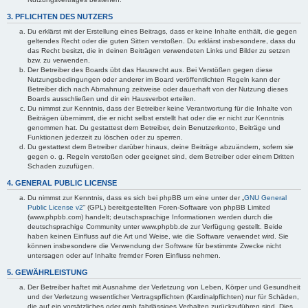
3. PFLICHTEN DES NUTZERS
Du erklärst mit der Erstellung eines Beitrags, dass er keine Inhalte enthält, die gegen
geltendes Recht oder die guten Sitten verstoßen. Du erklärst insbesondere, dass du
das Recht besitzt, die in deinen Beiträgen verwendeten Links und Bilder zu setzen
bzw. zu verwenden.
Der Betreiber des Boards übt das Hausrecht aus. Bei Verstößen gegen diese
Nutzungsbedingungen oder anderer im Board veröffentlichten Regeln kann der
Betreiber dich nach Abmahnung zeitweise oder dauerhaft von der Nutzung dieses
Boards ausschließen und dir ein Hausverbot erteilen.
Du nimmst zur Kenntnis, dass der Betreiber keine Verantwortung für die Inhalte von
Beiträgen übernimmt, die er nicht selbst erstellt hat oder die er nicht zur Kenntnis
genommen hat. Du gestattest dem Betreiber, dein Benutzerkonto, Beiträge und
Funktionen jederzeit zu löschen oder zu sperren.
Du gestattest dem Betreiber darüber hinaus, deine Beiträge abzuändern, sofern sie
gegen o. g. Regeln verstoßen oder geeignet sind, dem Betreiber oder einem Dritten
Schaden zuzufügen.
4. GENERAL PUBLIC LICENSE
Du nimmst zur Kenntnis, dass es sich bei phpBB um eine unter der „
GNU General
Public License v2
“ (GPL) bereitgestellten Foren-Software von phpBB Limited
(www.phpbb.com) handelt; deutschsprachige Informationen werden durch die
deutschsprachige Community unter www.phpbb.de zur Verfügung gestellt. Beide
haben keinen Einfluss auf die Art und Weise, wie die Software verwendet wird. Sie
können insbesondere die Verwendung der Software für bestimmte Zwecke nicht
untersagen oder auf Inhalte fremder Foren Einfluss nehmen.
5. GEWÄHRLEISTUNG
Der Betreiber haftet mit Ausnahme der Verletzung von Leben, Körper und Gesundheit
und der Verletzung wesentlicher Vertragspflichten (Kardinalpflichten) nur für Schäden,
die auf ein vorsätzliches oder grob fahrlässiges Verhalten zurückzuführen sind. Dies