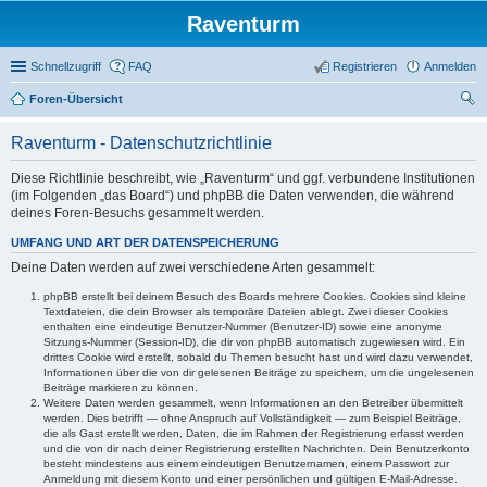
Raventurm
Schnellzugriff
FAQ
Registrieren
Anmelden
Foren-Übersicht
uc
Raventurm - Datenschutzrichtlinie
he
Diese Richtlinie beschreibt, wie „Raventurm“ und ggf. verbundene Institutionen
(im Folgenden „das Board“) und phpBB die Daten verwenden, die während
deines Foren-Besuchs gesammelt werden.
UMFANG UND ART DER DATENSPEICHERUNG
Deine Daten werden auf zwei verschiedene Arten gesammelt:
phpBB erstellt bei deinem Besuch des Boards mehrere Cookies. Cookies sind kleine
Textdateien, die dein Browser als temporäre Dateien ablegt. Zwei dieser Cookies
enthalten eine eindeutige Benutzer-Nummer (Benutzer-ID) sowie eine anonyme
Sitzungs-Nummer (Session-ID), die dir von phpBB automatisch zugewiesen wird. Ein
drittes Cookie wird erstellt, sobald du Themen besucht hast und wird dazu verwendet,
Informationen über die von dir gelesenen Beiträge zu speichern, um die ungelesenen
Beiträge markieren zu können.
Weitere Daten werden gesammelt, wenn Informationen an den Betreiber übermittelt
werden. Dies betrifft — ohne Anspruch auf Vollständigkeit — zum Beispiel Beiträge,
die als Gast erstellt werden, Daten, die im Rahmen der Registrierung erfasst werden
und die von dir nach deiner Registrierung erstellten Nachrichten. Dein Benutzerkonto
besteht mindestens aus einem eindeutigen Benutzernamen, einem Passwort zur
Anmeldung mit diesem Konto und einer persönlichen und gültigen E-Mail-Adresse.