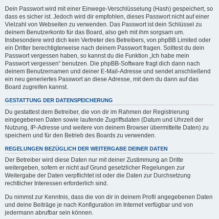
Dein Passwort wird mit einer Einwege-Verschlüsselung (Hash) gespeichert, so
dass es sicher ist. Jedoch wird dir empfohlen, dieses Passwort nicht auf einer
Vielzahl von Webseiten zu verwenden. Das Passwort ist dein Schlüssel zu
deinem Benutzerkonto für das Board, also geh mit ihm sorgsam um.
Insbesondere wird dich kein Vertreter des Betreibers, von phpBB Limited oder
ein Dritter berechtigterweise nach deinem Passwort fragen. Solltest du dein
Passwort vergessen haben, so kannst du die Funktion „Ich habe mein
Passwort vergessen“ benutzen. Die phpBB-Software fragt dich dann nach
deinem Benutzernamen und deiner E-Mail-Adresse und sendet anschließend
ein neu generiertes Passwort an diese Adresse, mit dem du dann auf das
Board zugreifen kannst.
GESTATTUNG DER DATENSPEICHERUNG
Du gestattest dem Betreiber, die von dir im Rahmen der Registrierung
eingegebenen Daten sowie laufende Zugriffsdaten (Datum und Uhrzeit der
Nutzung, IP-Adresse und weitere von deinem Browser übermittelte Daten) zu
speichern und für den Betrieb des Boards zu verwenden.
REGELUNGEN BEZÜGLICH DER WEITERGABE DEINER DATEN
Der Betreiber wird diese Daten nur mit deiner Zustimmung an Dritte
weitergeben, sofern er nicht auf Grund gesetzlicher Regelungen zur
Weitergabe der Daten verpflichtet ist oder die Daten zur Durchsetzung
rechtlicher Interessen erforderlich sind.
Du nimmst zur Kenntnis, dass die von dir in deinem Profil angegebenen Daten
und deine Beiträge je nach Konfiguration im Internet verfügbar und von
jedermann abrufbar sein können.