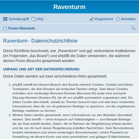
Raventurm
Schnellzugriff
FAQ
Registrieren
Anmelden
Foren-Übersicht
uc
Raventurm - Datenschutzrichtlinie
he
Diese Richtlinie beschreibt, wie „Raventurm“ und ggf. verbundene Institutionen
(im Folgenden „das Board“) und phpBB die Daten verwenden, die während
deines Foren-Besuchs gesammelt werden.
UMFANG UND ART DER DATENSPEICHERUNG
Deine Daten werden auf zwei verschiedene Arten gesammelt:
phpBB erstellt bei deinem Besuch des Boards mehrere Cookies. Cookies sind kleine
Textdateien, die dein Browser als temporäre Dateien ablegt. Zwei dieser Cookies
enthalten eine eindeutige Benutzer-Nummer (Benutzer-ID) sowie eine anonyme
Sitzungs-Nummer (Session-ID), die dir von phpBB automatisch zugewiesen wird. Ein
drittes Cookie wird erstellt, sobald du Themen besucht hast und wird dazu verwendet,
Informationen über die von dir gelesenen Beiträge zu speichern, um die ungelesenen
Beiträge markieren zu können.
Weitere Daten werden gesammelt, wenn Informationen an den Betreiber übermittelt
werden. Dies betrifft — ohne Anspruch auf Vollständigkeit — zum Beispiel Beiträge,
die als Gast erstellt werden, Daten, die im Rahmen der Registrierung erfasst werden
und die von dir nach deiner Registrierung erstellten Nachrichten. Dein Benutzerkonto
besteht mindestens aus einem eindeutigen Benutzernamen, einem Passwort zur
Anmeldung mit diesem Konto und einer persönlichen und gültigen E-Mail-Adresse.