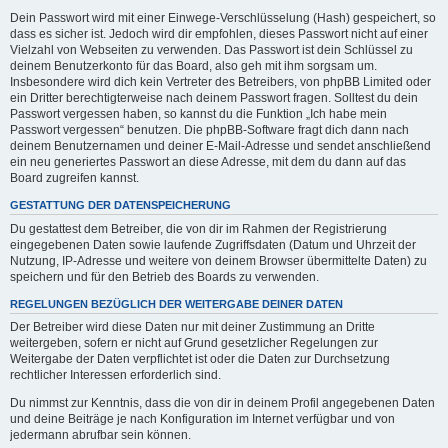
Dein Passwort wird mit einer Einwege-Verschlüsselung (Hash) gespeichert, so
dass es sicher ist. Jedoch wird dir empfohlen, dieses Passwort nicht auf einer
Vielzahl von Webseiten zu verwenden. Das Passwort ist dein Schlüssel zu
deinem Benutzerkonto für das Board, also geh mit ihm sorgsam um.
Insbesondere wird dich kein Vertreter des Betreibers, von phpBB Limited oder
ein Dritter berechtigterweise nach deinem Passwort fragen. Solltest du dein
Passwort vergessen haben, so kannst du die Funktion „Ich habe mein
Passwort vergessen“ benutzen. Die phpBB-Software fragt dich dann nach
deinem Benutzernamen und deiner E-Mail-Adresse und sendet anschließend
ein neu generiertes Passwort an diese Adresse, mit dem du dann auf das
Board zugreifen kannst.
GESTATTUNG DER DATENSPEICHERUNG
Du gestattest dem Betreiber, die von dir im Rahmen der Registrierung
eingegebenen Daten sowie laufende Zugriffsdaten (Datum und Uhrzeit der
Nutzung, IP-Adresse und weitere von deinem Browser übermittelte Daten) zu
speichern und für den Betrieb des Boards zu verwenden.
REGELUNGEN BEZÜGLICH DER WEITERGABE DEINER DATEN
Der Betreiber wird diese Daten nur mit deiner Zustimmung an Dritte
weitergeben, sofern er nicht auf Grund gesetzlicher Regelungen zur
Weitergabe der Daten verpflichtet ist oder die Daten zur Durchsetzung
rechtlicher Interessen erforderlich sind.
Du nimmst zur Kenntnis, dass die von dir in deinem Profil angegebenen Daten
und deine Beiträge je nach Konfiguration im Internet verfügbar und von
jedermann abrufbar sein können.