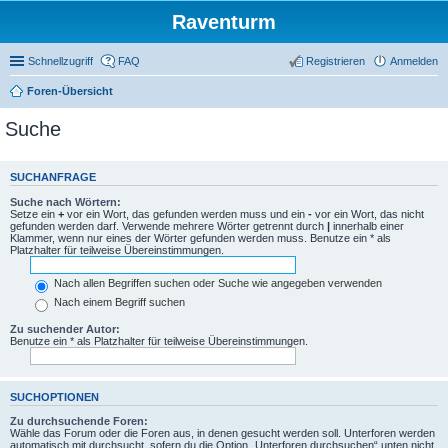
Raventurm
Schnellzugriff
FAQ
Registrieren
Anmelden
Foren-Übersicht
Suche
SUCHANFRAGE
Suche nach Wörtern:
Setze ein
+
vor ein Wort, das gefunden werden muss und ein
-
vor ein Wort, das nicht
gefunden werden darf. Verwende mehrere Wörter getrennt durch
|
innerhalb einer
Klammer, wenn nur eines der Wörter gefunden werden muss. Benutze ein * als
Platzhalter für teilweise Übereinstimmungen.
Nach allen Begriffen suchen oder Suche wie angegeben verwenden
Nach einem Begriff suchen
Zu suchender Autor:
Benutze ein * als Platzhalter für teilweise Übereinstimmungen.
SUCHOPTIONEN
Zu durchsuchende Foren:
Wähle das Forum oder die Foren aus, in denen gesucht werden soll. Unterforen werden
automatisch mit durchsucht, sofern du die Option „Unterforen durchsuchen“ unten nicht