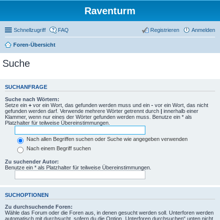
Raventurm
Schnellzugriff
FAQ
Registrieren
Anmelden
Foren-Übersicht
Suche
SUCHANFRAGE
Suche nach Wörtern:
Setze ein
+
vor ein Wort, das gefunden werden muss und ein
-
vor ein Wort, das nicht
gefunden werden darf. Verwende mehrere Wörter getrennt durch
|
innerhalb einer
Klammer, wenn nur eines der Wörter gefunden werden muss. Benutze ein * als
Platzhalter für teilweise Übereinstimmungen.
Nach allen Begriffen suchen oder Suche wie angegeben verwenden
Nach einem Begriff suchen
Zu suchender Autor:
Benutze ein * als Platzhalter für teilweise Übereinstimmungen.
SUCHOPTIONEN
Zu durchsuchende Foren:
Wähle das Forum oder die Foren aus, in denen gesucht werden soll. Unterforen werden
automatisch mit durchsucht, sofern du die Option „Unterforen durchsuchen“ unten nicht