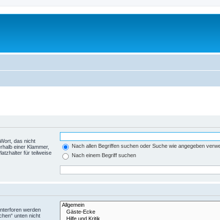
Wort, das nicht
Nach allen Begriffen suchen oder Suche wie angegeben verw
rhalb einer Klammer,
tzhalter für teilweise
Nach einem Begriff suchen
Unterforen werden
chen“ unten nicht