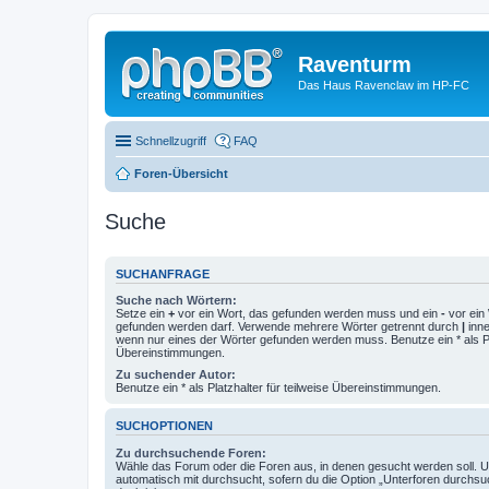
Raventurm
Das Haus Ravenclaw im HP-FC
Schnellzugriff
FAQ
Foren-Übersicht
Suche
SUCHANFRAGE
Suche nach Wörtern:
Setze ein
+
vor ein Wort, das gefunden werden muss und ein
-
vor ein 
gefunden werden darf. Verwende mehrere Wörter getrennt durch
|
inne
wenn nur eines der Wörter gefunden werden muss. Benutze ein * als Pla
Übereinstimmungen.
Zu suchender Autor:
Benutze ein * als Platzhalter für teilweise Übereinstimmungen.
SUCHOPTIONEN
Zu durchsuchende Foren:
Wähle das Forum oder die Foren aus, in denen gesucht werden soll. 
automatisch mit durchsucht, sofern du die Option „Unterforen durchsu