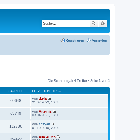
Registrieren
Anmelden
Die Suche ergab 4 Treffer • Seite
1
von
1
ZUGRIFFE
LETZTER BEITRAG
von
d.ela
60648
N
21.07.2022, 10:05
e
u
von
Artemis
e
63749
N
03.04.2021, 13:30
s
e
t
u
von
sasyan
e
e
112786
N
01.10.2010, 20:30
r
s
e
B
t
u
e
von
Alia Aurea
e
e
164422
i