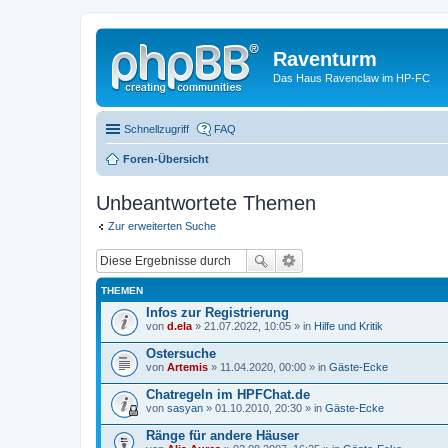
Raventurm
Das Haus Ravenclaw im HP-FC
Schnellzugriff
FAQ
Foren-Übersicht
Unbeantwortete Themen
Zur erweiterten Suche
THEMEN
Infos zur Registrierung
von
d.ela
» 21.07.2022, 10:05 » in
Hilfe und Kritik
Ostersuche
von
Artemis
» 11.04.2020, 00:00 » in
Gäste-Ecke
Chatregeln im HPFChat.de
von
sasyan
» 01.10.2010, 20:30 » in
Gäste-Ecke
Ränge für andere Häuser