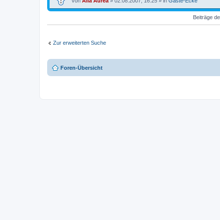
von
Alia Aurea
» 02.08.2007, 16:25 » in
Gäste-Ecke
Beiträge de
Zur erweiterten Suche
Foren-Übersicht