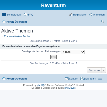
Raventurm
Schnellzugriff
FAQ
Registrieren
Anmelden
Foren-Übersicht
uc
Aktive Themen
he
Zur erweiterten Suche
Die Suche ergab 0 Treffer • Seite
1
von
1
Es wurden keine passenden Ergebnisse gefunden.
Beiträge der letzten Zeit anzeigen
Die Suche ergab 0 Treffer • Seite
1
von
1
Gehe zu
Foren-Übersicht
Kontakt
Das Team
Powered by
phpBB
® Forum Software © phpBB Limited
Deutsche Übersetzung durch
phpBB.de