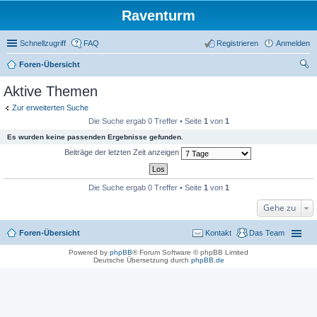
Raventurm
Schnellzugriff
FAQ
Registrieren
Anmelden
Foren-Übersicht
uc
Aktive Themen
he
Zur erweiterten Suche
Die Suche ergab 0 Treffer • Seite
1
von
1
Es wurden keine passenden Ergebnisse gefunden.
Beiträge der letzten Zeit anzeigen
Die Suche ergab 0 Treffer • Seite
1
von
1
Gehe zu
Foren-Übersicht
Kontakt
Das Team
Powered by
phpBB
® Forum Software © phpBB Limited
Deutsche Übersetzung durch
phpBB.de