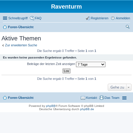
Raventurm
Schnellzugriff
FAQ
Registrieren
Anmelden
Foren-Übersicht
uc
Aktive Themen
he
Zur erweiterten Suche
Die Suche ergab 0 Treffer • Seite
1
von
1
Es wurden keine passenden Ergebnisse gefunden.
Beiträge der letzten Zeit anzeigen
Die Suche ergab 0 Treffer • Seite
1
von
1
Gehe zu
Foren-Übersicht
Kontakt
Das Team
Powered by
phpBB
® Forum Software © phpBB Limited
Deutsche Übersetzung durch
phpBB.de