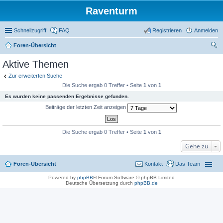
Raventurm
Schnellzugriff
FAQ
Registrieren
Anmelden
Foren-Übersicht
uc
Aktive Themen
he
Zur erweiterten Suche
Die Suche ergab 0 Treffer • Seite
1
von
1
Es wurden keine passenden Ergebnisse gefunden.
Beiträge der letzten Zeit anzeigen
Die Suche ergab 0 Treffer • Seite
1
von
1
Gehe zu
Foren-Übersicht
Kontakt
Das Team
Powered by
phpBB
® Forum Software © phpBB Limited
Deutsche Übersetzung durch
phpBB.de