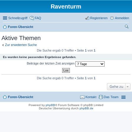
Raventurm
Schnellzugriff
FAQ
Registrieren
Anmelden
Foren-Übersicht
uc
Aktive Themen
he
Zur erweiterten Suche
Die Suche ergab 0 Treffer • Seite
1
von
1
Es wurden keine passenden Ergebnisse gefunden.
Beiträge der letzten Zeit anzeigen
Die Suche ergab 0 Treffer • Seite
1
von
1
Gehe zu
Foren-Übersicht
Kontakt
Das Team
Powered by
phpBB
® Forum Software © phpBB Limited
Deutsche Übersetzung durch
phpBB.de