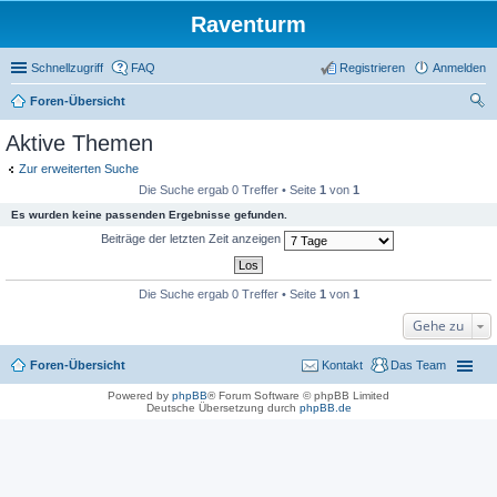
Raventurm
Schnellzugriff
FAQ
Registrieren
Anmelden
Foren-Übersicht
uc
Aktive Themen
he
Zur erweiterten Suche
Die Suche ergab 0 Treffer • Seite
1
von
1
Es wurden keine passenden Ergebnisse gefunden.
Beiträge der letzten Zeit anzeigen
Die Suche ergab 0 Treffer • Seite
1
von
1
Gehe zu
Foren-Übersicht
Kontakt
Das Team
Powered by
phpBB
® Forum Software © phpBB Limited
Deutsche Übersetzung durch
phpBB.de