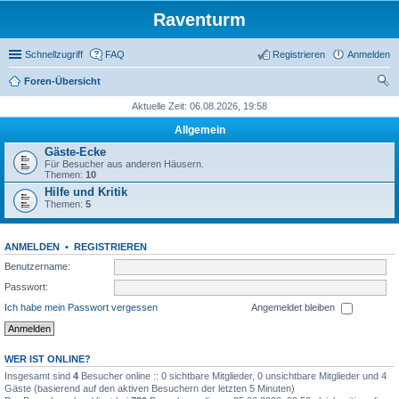
Raventurm
Schnellzugriff
FAQ
Registrieren
Anmelden
Foren-Übersicht
uc
Aktuelle Zeit: 06.08.2026, 19:58
he
Allgemein
Gäste-Ecke
Für Besucher aus anderen Häusern.
Themen:
10
Hilfe und Kritik
Themen:
5
ANMELDEN
•
REGISTRIEREN
Benutzername:
Passwort:
Ich habe mein Passwort vergessen
Angemeldet bleiben
WER IST ONLINE?
Insgesamt sind
4
Besucher online :: 0 sichtbare Mitglieder, 0 unsichtbare Mitglieder und 4
Gäste (basierend auf den aktiven Besuchern der letzten 5 Minuten)