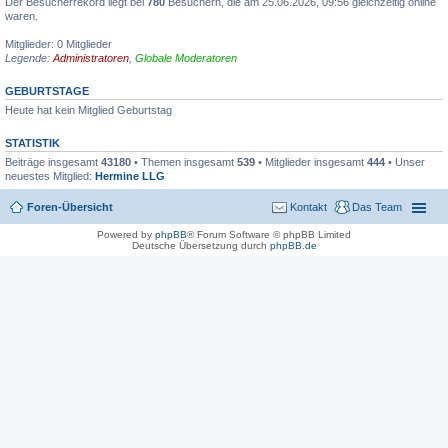
Der Besucherrekord liegt bei
780
Besuchern, die am 25.06.2026, 09:56 gleichzeitig online
waren.
Mitglieder: 0 Mitglieder
Legende:
Administratoren
,
Globale Moderatoren
GEBURTSTAGE
Heute hat kein Mitglied Geburtstag
STATISTIK
Beiträge insgesamt
43180
• Themen insgesamt
539
• Mitglieder insgesamt
444
• Unser
neuestes Mitglied:
Hermine LLG
Foren-Übersicht
Kontakt
Das Team
Powered by
phpBB
® Forum Software © phpBB Limited
Deutsche Übersetzung durch
phpBB.de