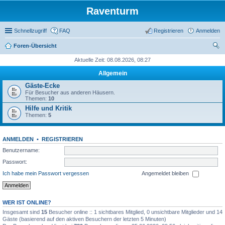
Raventurm
Schnellzugriff
FAQ
Registrieren
Anmelden
Foren-Übersicht
uc
Aktuelle Zeit: 08.08.2026, 08:27
he
Allgemein
Gäste-Ecke
Für Besucher aus anderen Häusern.
Themen:
10
Hilfe und Kritik
Themen:
5
ANMELDEN
•
REGISTRIEREN
Benutzername:
Passwort:
Ich habe mein Passwort vergessen
Angemeldet bleiben
WER IST ONLINE?
Insgesamt sind
15
Besucher online :: 1 sichtbares Mitglied, 0 unsichtbare Mitglieder und 14
Gäste (basierend auf den aktiven Besuchern der letzten 5 Minuten)