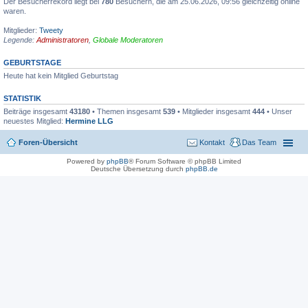
Der Besucherrekord liegt bei
780
Besuchern, die am 25.06.2026, 09:56 gleichzeitig online
waren.
Mitglieder:
Tweety
Legende:
Administratoren
,
Globale Moderatoren
GEBURTSTAGE
Heute hat kein Mitglied Geburtstag
STATISTIK
Beiträge insgesamt
43180
• Themen insgesamt
539
• Mitglieder insgesamt
444
• Unser
neuestes Mitglied:
Hermine LLG
Foren-Übersicht
Kontakt
Das Team
Powered by
phpBB
® Forum Software © phpBB Limited
Deutsche Übersetzung durch
phpBB.de