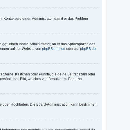
sch. Kontaktiere einen Administrator, damit er das Problem
e ggf. einen Board-Administrator, ob er das Sprachpaket, das
 können auf der Website von
phpBB Limited
oder auf
phpBB.de
es Sterne, Kästchen oder Punkte, die deine Beitragszahl oder
 persönliches Bild, welches von Benutzer zu Benutzer
ote oder Hochladen. Die Board-Administration kann bestimmen,
ie Moderatoren und Administratoren. Normalerweise kannst du