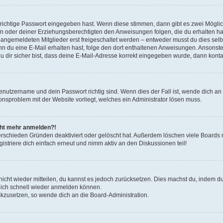
 richtige Passwort eingegeben hast. Wenn diese stimmen, dann gibt es zwei Mögl
tern oder deiner Erziehungsberechtigten den Anweisungen folgen, die du erhalten ha
u angemeldeten Mitglieder erst freigeschaltet werden – entweder musst du dies selbs
. Wenn du eine E-Mail erhalten hast, folge den dort enthaltenen Anweisungen. Ansons
 dir sicher bist, dass deine E-Mail-Adresse korrekt eingegeben wurde, dann kontak
Benutzername und dein Passwort richtig sind. Wenn dies der Fall ist, wende dich a
ionsproblem mit der Website vorliegt, welches ein Administrator lösen muss.
icht mehr anmelden?!
erschieden Gründen deaktiviert oder gelöscht hat. Außerdem löschen viele Boards r
triere dich einfach erneut und nimm aktiv an den Diskussionen teil!
 nicht wieder mitteilen, du kannst es jedoch zurücksetzen. Dies machst du, indem 
 dich schnell wieder anmelden können.
ückzusetzen, so wende dich an die Board-Administration.