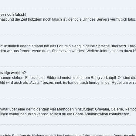
mer noch falsch!
t hast und die Zeit trotzdem noch falsch ist, geht die Uhr des Servers vermutlich fal
t installiert oder niemand hat das Forum bislang in deine Sprache übersetzt. Frag
, würden wir uns freuen, wenn du es übersetzen würdest. Weitere Informationen dazu
gezeigt werden?
amen stehen. Eines dieser Bilder ist meist mit deinem Rang verknüpft: Oft sind di
ld wird auch als „Avatar“ bezeichnet. Es handelt sich hierbei in der Regel um ein
 Avatar über eine der folgenden vier Methoden hinzufügen: Gravatar, Galerie, Rem
en Avatar benutzen kannst, solltest du die Board-Administration kontaktieren.
viele Beiträge du bislang erstellt hast oder identifizieren bestimmte Benutzer w