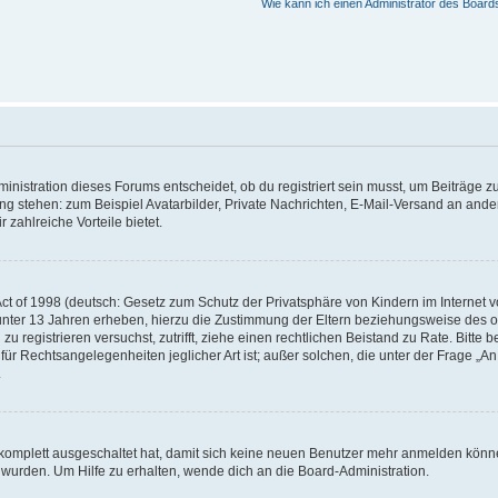
Wie kann ich einen Administrator des Board
istration dieses Forums entscheidet, ob du registriert sein musst, um Beiträge zu s
ung stehen: zum Beispiel Avatarbilder, Private Nachrichten, E-Mail-Versand an ander
 zahlreiche Vorteile bietet.
t of 1998 (deutsch: Gesetz zum Schutz der Privatsphäre von Kindern im Internet vo
unter 13 Jahren erheben, hierzu die Zustimmung der Eltern beziehungsweise des o
h zu registrieren versuchst, zutrifft, ziehe einen rechtlichen Beistand zu Rate. Bit
für Rechtsangelegenheiten jeglicher Art ist; außer solchen, die unter der Frage „
.
g komplett ausgeschaltet hat, damit sich keine neuen Benutzer mehr anmelden könn
 wurden. Um Hilfe zu erhalten, wende dich an die Board-Administration.