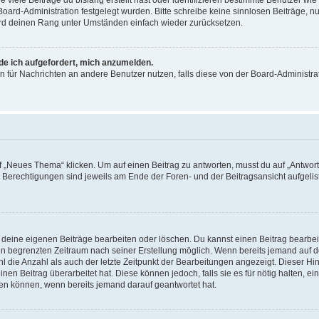
 Board-Administration festgelegt wurden. Bitte schreibe keine sinnlosen Beiträge
wird deinen Rang unter Umständen einfach wieder zurücksetzen.
rde ich aufgefordert, mich anzumelden.
ion für Nachrichten an andere Benutzer nutzen, falls diese von der Board-Administ
„Neues Thema“ klicken. Um auf einen Beitrag zu antworten, musst du auf „Antworte
e Berechtigungen sind jeweils am Ende der Foren- und der Beitragsansicht aufgeliste
r deine eigenen Beiträge bearbeiten oder löschen. Du kannst einen Beitrag bearbe
inen begrenzten Zeitraum nach seiner Erstellung möglich. Wenn bereits jemand auf de
 die Anzahl als auch der letzte Zeitpunkt der Bearbeitungen angezeigt. Dieser Hi
en Beitrag überarbeitet hat. Diese können jedoch, falls sie es für nötig halten, ei
hen können, wenn bereits jemand darauf geantwortet hat.