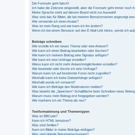
Die Forenuhr geht falsch!
Ich habe die Zeitzone eingestellt, aber die Forenuhr geht immer noch f
Meine Sprache steht auf diesem Board nicht zur Auswahl!
Was sind das für Bilder, die bei meinem Benutzernamen angezeigt we
Wie verwende ich einen Avatar?
Was ist mein Rang und wie kann ich ihn ändern?
Wenn ich bei einem Benutzer auf den E-Mail-Link klicke, werde ich au
Beiträge schreiben
Wie erstelle ich ein neues Thema oder eine Antwort?
Wie kann ich einen Beitrag bearbeiten oder löschen?
Wie kann ich meinem Beitrag eine Signatur anfügen?
Wie kann ich eine Umfrage erstellen?
Wieso kann ich nicht mehr Antwortmöglichkeiten erstellen?
Wie bearbeite oder lösche ich eine Umfrage?
Warum kann ich auf bestimmte Foren nicht zugreifen?
Weshalb kann ich keine Dateianhänge anfügen?
Weshalb wurde ich verwarnt?
Wie kann ich Beiträge den Moderatoren melden?
Was bewirkt die „Speichern“-Schaltfläche beim Schreiben eines Beitra
Warum muss mein Beitrag erst freigegeben werden?
Wie markiere ich ein Thema als neu?
Textformatierung und Thementypen
Was ist BBCode?
Kann ich HTML benutzen?
Was sind Smilies?
Kann ich Bilder in meine Beiträge einfügen?
Was sind globale Bekanntmachungen?