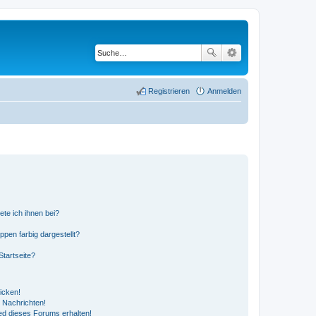
Registrieren
Anmelden
ete ich ihnen bei?
en farbig dargestellt?
tartseite?
icken!
 Nachrichten!
ed dieses Forums erhalten!