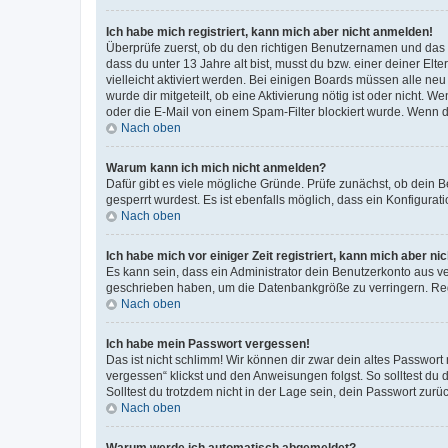
Ich habe mich registriert, kann mich aber nicht anmelden!
Überprüfe zuerst, ob du den richtigen Benutzernamen und das
dass du unter 13 Jahre alt bist, musst du bzw. einer deiner El
vielleicht aktiviert werden. Bei einigen Boards müssen alle ne
wurde dir mitgeteilt, ob eine Aktivierung nötig ist oder nicht
oder die E-Mail von einem Spam-Filter blockiert wurde. Wenn du
Nach oben
Warum kann ich mich nicht anmelden?
Dafür gibt es viele mögliche Gründe. Prüfe zunächst, ob dein 
gesperrt wurdest. Es ist ebenfalls möglich, dass ein Konfigurat
Nach oben
Ich habe mich vor einiger Zeit registriert, kann mich aber n
Es kann sein, dass ein Administrator dein Benutzerkonto aus v
geschrieben haben, um die Datenbankgröße zu verringern. Regis
Nach oben
Ich habe mein Passwort vergessen!
Das ist nicht schlimm! Wir können dir zwar dein altes Passwort
vergessen“ klickst und den Anweisungen folgst. So solltest du
Solltest du trotzdem nicht in der Lage sein, dein Passwort zur
Nach oben
Warum werde ich automatisch abgemeldet?