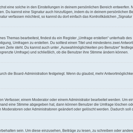
st eine solche in den Einstellungen in deinem persönlichen Bereich entwerfen. Na
eren. Du kannst eine Signatur auch hinzufügen, indem du in deinem persönlichen 
atur verfassen möchtest, so kannst du dort einfach das Kontrollkästchen „Signatu
s Themas bearbeitest, findest du ein Register „Umfrage erstellen“ unterhalb des F
htigung, Umfragen zu erstellen. Du solltest einen Titel und mindestens zwei Antwo
genen Zeile steht. Du kannst auch unter „Auswahlmöglichkeiten pro Benutzer“ festl
unbegrenzte Umfrage) und schließlich, ob die Benutzer ihre Stimme ändern können.
rch die Board-Administration festgelegt. Wenn du glaubst, mehr Antwortmöglichkei
n Verfasser, einem Moderator oder einem Administrator bearbeitet werden. Um ein
emand eine Stimme abgegeben hat, dann können Benutzer die Umfrage löschen oder 
 Moderatoren oder Administratoren geändert oder gelöscht werden. Dadurch soll 
ehalten sein. Um diese einzusehen, Beiträge zu lesen, zu schreiben oder ander