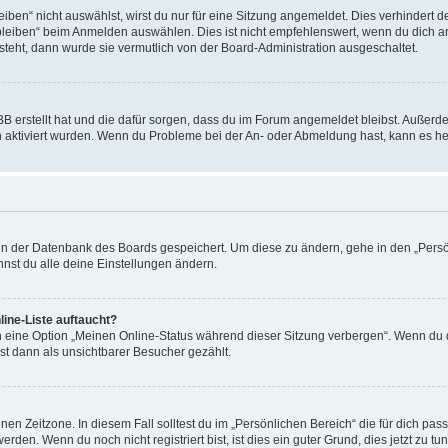
en“ nicht auswählst, wirst du nur für eine Sitzung angemeldet. Dies verhindert 
leiben“ beim Anmelden auswählen. Dies ist nicht empfehlenswert, wenn du dich an
 steht, dann wurde sie vermutlich von der Board-Administration ausgeschaltet.
BB erstellt hat und die dafür sorgen, dass du im Forum angemeldet bleibst. Außer
n aktiviert wurden. Wenn du Probleme bei der An- oder Abmeldung hast, kann es he
n in der Datenbank des Boards gespeichert. Um diese zu ändern, gehe in den „Persö
nst du alle deine Einstellungen ändern.
ine-Liste auftaucht?
n eine Option „Meinen Online-Status während dieser Sitzung verbergen“. Wenn du d
st dann als unsichtbarer Besucher gezählt.
en Zeitzone. In diesem Fall solltest du im „Persönlichen Bereich“ die für dich passe
den. Wenn du noch nicht registriert bist, ist dies ein guter Grund, dies jetzt zu tun