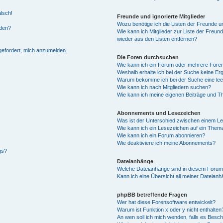
alsch!
Freunde und ignorierte Mitglieder
Wozu benötige ich die Listen der Freunde un
rden?
Wie kann ich Mitglieder zur Liste der Freund
wieder aus den Listen entfernen?
fgefordert, mich anzumelden.
Die Foren durchsuchen
Wie kann ich ein Forum oder mehrere For
Weshalb erhalte ich bei der Suche keine Er
Warum bekomme ich bei der Suche eine lee
Wie kann ich nach Mitgliedern suchen?
Wie kann ich meine eigenen Beiträge und T
Abonnements und Lesezeichen
Was ist der Unterschied zwischen einem L
Wie kann ich ein Lesezeichen auf ein Them
Wie kann ich ein Forum abonnieren?
Wie deaktiviere ich meine Abonnements?
gs?
Dateianhänge
Welche Dateianhänge sind in diesem Forum
Kann ich eine Übersicht all meiner Dateian
phpBB betreffende Fragen
Wer hat diese Forensoftware entwickelt?
Warum ist Funktion x oder y nicht enthalten
An wen soll ich mich wenden, falls es Besc