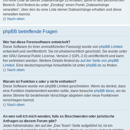
Um eine Liste all deiner Dateianhänge zu erhalten, gehe in den persönlichen
Bereich. Dort findest du unter „Einstieg“ einen Punkt „Dateianhänge
verwalten“, über den du eine Liste deiner Dateianhänge erhalten und diese
verwalten kannst.
Nach oben
phpBB betreffende Fragen
Wer hat diese Forensoftware entwickelt?
Diese Software (in ihrer unmodifizierten Fassung) wurde von
phpBB Limited
entwickelt und veröffentlicht. Sie ist urheberrechtlich geschützt. Sie wurde unter
der GNU General Public License, Version 2 (GPL-2.0) veröffentlicht und kann
frei vertrieben werden. Weitere Details findest du
auf der Seite von phpBB
Limited
. Eine deutschsprachige Anlaufstelle ist unter
phpBB.de
zu finden.
Nach oben
Warum ist Funktion x oder y nicht enthalten?
Diese Software wurde von phpBB Limited geschrieben. Wenn du denkst, dass
eine Funktion implementiert werden sollte, dann besuche
phpBB Ideas
, wo du
deine Stimme für bestehende Vorschläge abgeben oder neue Funktionen
vorschlagen kannst.
Nach oben
An wen soll ich mich wenden, falls es Beschwerden oder juristische
Anfragen zu diesem Forum gibt?
Jeder Administrator, der auf der „Das Team“-Seite aufgeführt ist, ist ein