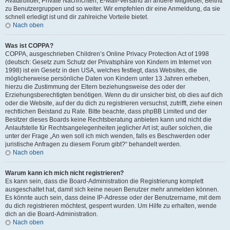
Avatarbilder, Private Nachrichten, E-Mail-Versand an andere Mitglieder, Beitritt
zu Benutzergruppen und so weiter. Wir empfehlen dir eine Anmeldung, da sie
schnell erledigt ist und dir zahlreiche Vorteile bietet.
Nach oben
Was ist COPPA?
COPPA, ausgeschrieben Children’s Online Privacy Protection Act of 1998
(deutsch: Gesetz zum Schutz der Privatsphäre von Kindern im Internet von
1998) ist ein Gesetz in den USA, welches festlegt, dass Websites, die
möglicherweise persönliche Daten von Kindern unter 13 Jahren erheben,
hierzu die Zustimmung der Eltern beziehungsweise des oder der
Erziehungsberechtigten benötigen. Wenn du dir unsicher bist, ob dies auf dich
oder die Website, auf der du dich zu registrieren versuchst, zutrifft, ziehe einen
rechtlichen Beistand zu Rate. Bitte beachte, dass phpBB Limited und der
Besitzer dieses Boards keine Rechtsberatung anbieten kann und nicht die
Anlaufstelle für Rechtsangelegenheiten jeglicher Art ist; außer solchen, die
unter der Frage „An wen soll ich mich wenden, falls es Beschwerden oder
juristische Anfragen zu diesem Forum gibt?“ behandelt werden.
Nach oben
Warum kann ich mich nicht registrieren?
Es kann sein, dass die Board-Administration die Registrierung komplett
ausgeschaltet hat, damit sich keine neuen Benutzer mehr anmelden können.
Es könnte auch sein, dass deine IP-Adresse oder der Benutzername, mit dem
du dich registrieren möchtest, gesperrt wurden. Um Hilfe zu erhalten, wende
dich an die Board-Administration.
Nach oben