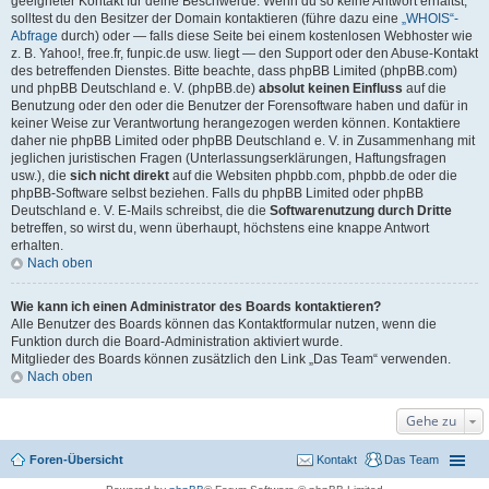
geeigneter Kontakt für deine Beschwerde. Wenn du so keine Antwort erhältst,
solltest du den Besitzer der Domain kontaktieren (führe dazu eine
„WHOIS“-
Abfrage
durch) oder — falls diese Seite bei einem kostenlosen Webhoster wie
z. B. Yahoo!, free.fr, funpic.de usw. liegt — den Support oder den Abuse-Kontakt
des betreffenden Dienstes. Bitte beachte, dass phpBB Limited (phpBB.com)
und phpBB Deutschland e. V. (phpBB.de)
absolut keinen Einfluss
auf die
Benutzung oder den oder die Benutzer der Forensoftware haben und dafür in
keiner Weise zur Verantwortung herangezogen werden können. Kontaktiere
daher nie phpBB Limited oder phpBB Deutschland e. V. in Zusammenhang mit
jeglichen juristischen Fragen (Unterlassungserklärungen, Haftungsfragen
usw.), die
sich nicht direkt
auf die Websiten phpbb.com, phpbb.de oder die
phpBB-Software selbst beziehen. Falls du phpBB Limited oder phpBB
Deutschland e. V. E-Mails schreibst, die die
Softwarenutzung durch Dritte
betreffen, so wirst du, wenn überhaupt, höchstens eine knappe Antwort
erhalten.
Nach oben
Wie kann ich einen Administrator des Boards kontaktieren?
Alle Benutzer des Boards können das Kontaktformular nutzen, wenn die
Funktion durch die Board-Administration aktiviert wurde.
Mitglieder des Boards können zusätzlich den Link „Das Team“ verwenden.
Nach oben
Gehe zu
Foren-Übersicht
Kontakt
Das Team