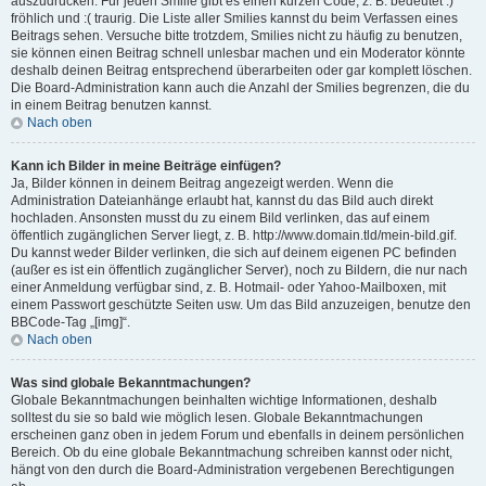
auszudrücken. Für jeden Smilie gibt es einen kurzen Code, z. B. bedeutet :)
fröhlich und :( traurig. Die Liste aller Smilies kannst du beim Verfassen eines
Beitrags sehen. Versuche bitte trotzdem, Smilies nicht zu häufig zu benutzen,
sie können einen Beitrag schnell unlesbar machen und ein Moderator könnte
deshalb deinen Beitrag entsprechend überarbeiten oder gar komplett löschen.
Die Board-Administration kann auch die Anzahl der Smilies begrenzen, die du
in einem Beitrag benutzen kannst.
Nach oben
Kann ich Bilder in meine Beiträge einfügen?
Ja, Bilder können in deinem Beitrag angezeigt werden. Wenn die
Administration Dateianhänge erlaubt hat, kannst du das Bild auch direkt
hochladen. Ansonsten musst du zu einem Bild verlinken, das auf einem
öffentlich zugänglichen Server liegt, z. B. http://www.domain.tld/mein-bild.gif.
Du kannst weder Bilder verlinken, die sich auf deinem eigenen PC befinden
(außer es ist ein öffentlich zugänglicher Server), noch zu Bildern, die nur nach
einer Anmeldung verfügbar sind, z. B. Hotmail- oder Yahoo-Mailboxen, mit
einem Passwort geschützte Seiten usw. Um das Bild anzuzeigen, benutze den
BBCode-Tag „[img]“.
Nach oben
Was sind globale Bekanntmachungen?
Globale Bekanntmachungen beinhalten wichtige Informationen, deshalb
solltest du sie so bald wie möglich lesen. Globale Bekanntmachungen
erscheinen ganz oben in jedem Forum und ebenfalls in deinem persönlichen
Bereich. Ob du eine globale Bekanntmachung schreiben kannst oder nicht,
hängt von den durch die Board-Administration vergebenen Berechtigungen