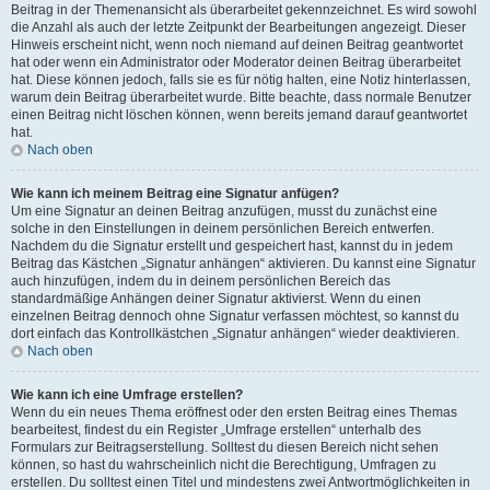
Beitrag in der Themenansicht als überarbeitet gekennzeichnet. Es wird sowohl
die Anzahl als auch der letzte Zeitpunkt der Bearbeitungen angezeigt. Dieser
Hinweis erscheint nicht, wenn noch niemand auf deinen Beitrag geantwortet
hat oder wenn ein Administrator oder Moderator deinen Beitrag überarbeitet
hat. Diese können jedoch, falls sie es für nötig halten, eine Notiz hinterlassen,
warum dein Beitrag überarbeitet wurde. Bitte beachte, dass normale Benutzer
einen Beitrag nicht löschen können, wenn bereits jemand darauf geantwortet
hat.
Nach oben
Wie kann ich meinem Beitrag eine Signatur anfügen?
Um eine Signatur an deinen Beitrag anzufügen, musst du zunächst eine
solche in den Einstellungen in deinem persönlichen Bereich entwerfen.
Nachdem du die Signatur erstellt und gespeichert hast, kannst du in jedem
Beitrag das Kästchen „Signatur anhängen“ aktivieren. Du kannst eine Signatur
auch hinzufügen, indem du in deinem persönlichen Bereich das
standardmäßige Anhängen deiner Signatur aktivierst. Wenn du einen
einzelnen Beitrag dennoch ohne Signatur verfassen möchtest, so kannst du
dort einfach das Kontrollkästchen „Signatur anhängen“ wieder deaktivieren.
Nach oben
Wie kann ich eine Umfrage erstellen?
Wenn du ein neues Thema eröffnest oder den ersten Beitrag eines Themas
bearbeitest, findest du ein Register „Umfrage erstellen“ unterhalb des
Formulars zur Beitragserstellung. Solltest du diesen Bereich nicht sehen
können, so hast du wahrscheinlich nicht die Berechtigung, Umfragen zu
erstellen. Du solltest einen Titel und mindestens zwei Antwortmöglichkeiten in