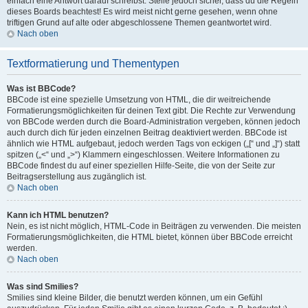
einfach eine Antwort darauf schreibst. Stelle jedoch sicher, dass du die Regeln
dieses Boards beachtest! Es wird meist nicht gerne gesehen, wenn ohne
triftigen Grund auf alte oder abgeschlossene Themen geantwortet wird.
Nach oben
Textformatierung und Thementypen
Was ist BBCode?
BBCode ist eine spezielle Umsetzung von HTML, die dir weitreichende
Formatierungsmöglichkeiten für deinen Text gibt. Die Rechte zur Verwendung
von BBCode werden durch die Board-Administration vergeben, können jedoch
auch durch dich für jeden einzelnen Beitrag deaktiviert werden. BBCode ist
ähnlich wie HTML aufgebaut, jedoch werden Tags von eckigen („[“ und „]“) statt
spitzen („<“ und „>“) Klammern eingeschlossen. Weitere Informationen zu
BBCode findest du auf einer speziellen Hilfe-Seite, die von der Seite zur
Beitragserstellung aus zugänglich ist.
Nach oben
Kann ich HTML benutzen?
Nein, es ist nicht möglich, HTML-Code in Beiträgen zu verwenden. Die meisten
Formatierungsmöglichkeiten, die HTML bietet, können über BBCode erreicht
werden.
Nach oben
Was sind Smilies?
Smilies sind kleine Bilder, die benutzt werden können, um ein Gefühl