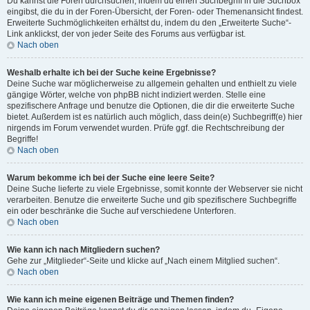
Du kannst die Foren durchsuchen, indem du einen Suchbegriff in die Suchbox
eingibst, die du in der Foren-Übersicht, der Foren- oder Themenansicht findest.
Erweiterte Suchmöglichkeiten erhältst du, indem du den „Erweiterte Suche“-
Link anklickst, der von jeder Seite des Forums aus verfügbar ist.
Nach oben
Weshalb erhalte ich bei der Suche keine Ergebnisse?
Deine Suche war möglicherweise zu allgemein gehalten und enthielt zu viele
gängige Wörter, welche von phpBB nicht indiziert werden. Stelle eine
spezifischere Anfrage und benutze die Optionen, die dir die erweiterte Suche
bietet. Außerdem ist es natürlich auch möglich, dass dein(e) Suchbegriff(e) hier
nirgends im Forum verwendet wurden. Prüfe ggf. die Rechtschreibung der
Begriffe!
Nach oben
Warum bekomme ich bei der Suche eine leere Seite?
Deine Suche lieferte zu viele Ergebnisse, somit konnte der Webserver sie nicht
verarbeiten. Benutze die erweiterte Suche und gib spezifischere Suchbegriffe
ein oder beschränke die Suche auf verschiedene Unterforen.
Nach oben
Wie kann ich nach Mitgliedern suchen?
Gehe zur „Mitglieder“-Seite und klicke auf „Nach einem Mitglied suchen“.
Nach oben
Wie kann ich meine eigenen Beiträge und Themen finden?