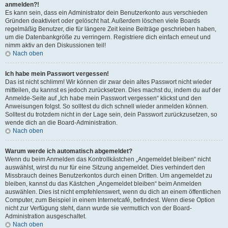
anmelden?!
Es kann sein, dass ein Administrator dein Benutzerkonto aus verschieden
Gründen deaktiviert oder gelöscht hat. Außerdem löschen viele Boards
regelmäßig Benutzer, die für längere Zeit keine Beiträge geschrieben haben,
um die Datenbankgröße zu verringern. Registriere dich einfach erneut und
nimm aktiv an den Diskussionen teil!
Nach oben
Ich habe mein Passwort vergessen!
Das ist nicht schlimm! Wir können dir zwar dein altes Passwort nicht wieder
mitteilen, du kannst es jedoch zurücksetzen. Dies machst du, indem du auf der
Anmelde-Seite auf „Ich habe mein Passwort vergessen“ klickst und den
Anweisungen folgst. So solltest du dich schnell wieder anmelden können.
Solltest du trotzdem nicht in der Lage sein, dein Passwort zurückzusetzen, so
wende dich an die Board-Administration.
Nach oben
Warum werde ich automatisch abgemeldet?
Wenn du beim Anmelden das Kontrollkästchen „Angemeldet bleiben“ nicht
auswählst, wirst du nur für eine Sitzung angemeldet. Dies verhindert den
Missbrauch deines Benutzerkontos durch einen Dritten. Um angemeldet zu
bleiben, kannst du das Kästchen „Angemeldet bleiben“ beim Anmelden
auswählen. Dies ist nicht empfehlenswert, wenn du dich an einem öffentlichen
Computer, zum Beispiel in einem Internetcafé, befindest. Wenn diese Option
nicht zur Verfügung steht, dann wurde sie vermutlich von der Board-
Administration ausgeschaltet.
Nach oben