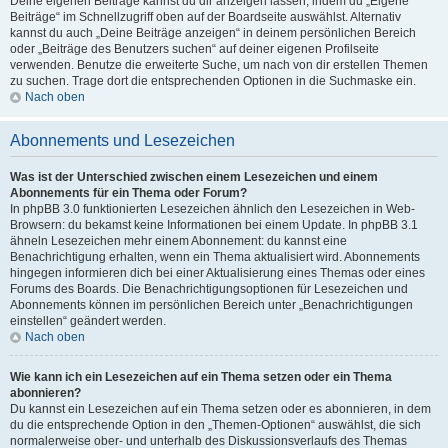
Deine eigenen Beiträge kannst du dir anzeigen lassen, indem du „Eigene
Beiträge“ im Schnellzugriff oben auf der Boardseite auswählst. Alternativ
kannst du auch „Deine Beiträge anzeigen“ in deinem persönlichen Bereich
oder „Beiträge des Benutzers suchen“ auf deiner eigenen Profilseite
verwenden. Benutze die erweiterte Suche, um nach von dir erstellen Themen
zu suchen. Trage dort die entsprechenden Optionen in die Suchmaske ein.
Nach oben
Abonnements und Lesezeichen
Was ist der Unterschied zwischen einem Lesezeichen und einem
Abonnements für ein Thema oder Forum?
In phpBB 3.0 funktionierten Lesezeichen ähnlich den Lesezeichen in Web-
Browsern: du bekamst keine Informationen bei einem Update. In phpBB 3.1
ähneln Lesezeichen mehr einem Abonnement: du kannst eine
Benachrichtigung erhalten, wenn ein Thema aktualisiert wird. Abonnements
hingegen informieren dich bei einer Aktualisierung eines Themas oder eines
Forums des Boards. Die Benachrichtigungsoptionen für Lesezeichen und
Abonnements können im persönlichen Bereich unter „Benachrichtigungen
einstellen“ geändert werden.
Nach oben
Wie kann ich ein Lesezeichen auf ein Thema setzen oder ein Thema
abonnieren?
Du kannst ein Lesezeichen auf ein Thema setzen oder es abonnieren, in dem
du die entsprechende Option in den „Themen-Optionen“ auswählst, die sich
normalerweise ober- und unterhalb des Diskussionsverlaufs des Themas