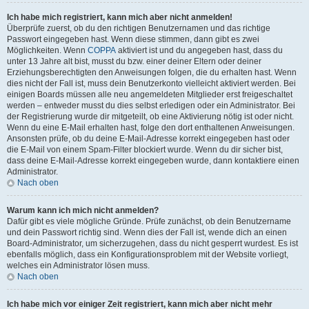
Ich habe mich registriert, kann mich aber nicht anmelden!
Überprüfe zuerst, ob du den richtigen Benutzernamen und das richtige
Passwort eingegeben hast. Wenn diese stimmen, dann gibt es zwei
Möglichkeiten. Wenn
COPPA
aktiviert ist und du angegeben hast, dass du
unter 13 Jahre alt bist, musst du bzw. einer deiner Eltern oder deiner
Erziehungsberechtigten den Anweisungen folgen, die du erhalten hast. Wenn
dies nicht der Fall ist, muss dein Benutzerkonto vielleicht aktiviert werden. Bei
einigen Boards müssen alle neu angemeldeten Mitglieder erst freigeschaltet
werden – entweder musst du dies selbst erledigen oder ein Administrator. Bei
der Registrierung wurde dir mitgeteilt, ob eine Aktivierung nötig ist oder nicht.
Wenn du eine E-Mail erhalten hast, folge den dort enthaltenen Anweisungen.
Ansonsten prüfe, ob du deine E-Mail-Adresse korrekt eingegeben hast oder
die E-Mail von einem Spam-Filter blockiert wurde. Wenn du dir sicher bist,
dass deine E-Mail-Adresse korrekt eingegeben wurde, dann kontaktiere einen
Administrator.
Nach oben
Warum kann ich mich nicht anmelden?
Dafür gibt es viele mögliche Gründe. Prüfe zunächst, ob dein Benutzername
und dein Passwort richtig sind. Wenn dies der Fall ist, wende dich an einen
Board-Administrator, um sicherzugehen, dass du nicht gesperrt wurdest. Es ist
ebenfalls möglich, dass ein Konfigurationsproblem mit der Website vorliegt,
welches ein Administrator lösen muss.
Nach oben
Ich habe mich vor einiger Zeit registriert, kann mich aber nicht mehr